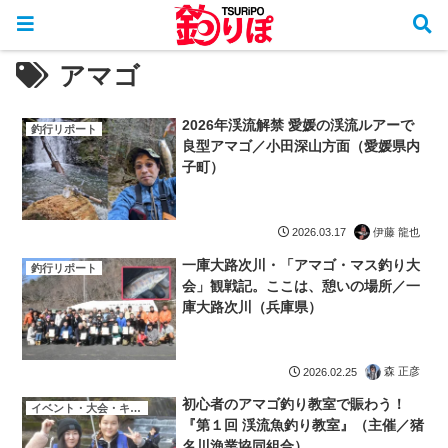
アマゴ
2026年渓流解禁 愛媛の渓流ルアーで
釣行リポート
良型アマゴ／小田深山方面（愛媛県内
子町）
伊藤 龍也
2026.03.17
一庫大路次川・「アマゴ・マス釣り大
釣行リポート
会」観戦記。ここは、憩いの場所／一
庫大路次川（兵庫県）
森 正彦
2026.02.25
初心者のアマゴ釣り教室で賑わう！
イベント・大会・キャンペーン
『第１回 渓流魚釣り教室』（主催／猪
名川漁業協同組合）