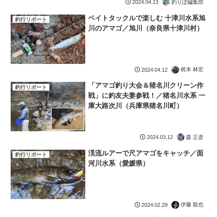
釣りぽ編集部
2024.04.13
ベイトタックルで楽しむ 十津川水系旭
釣行リポート
川のアマゴ／旭川（奈良県十津川村）
梶本 林宏
2024.04.12
「アマゴ釣り大会＆猪名川クリーン作
釣行リポート
戦」に釣友夫妻参戦！／猪名川水系 一
庫大路次川（兵庫県猪名川町）
森 正彦
2024.03.12
渓流ルアーで尺アマゴをキャッチ／面
釣行リポート
河川水系（愛媛県）
伊藤 龍也
2024.02.29