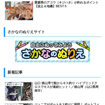
愛媛県のアコウ（キジハタ）が釣れるポイント
【波止＆地磯】BEST５
さかなのぬりえサイト
新着記事
山口 徳山湾で船からキス釣り ハイブリッドク
釣行リポート
ロスでキスが連続ヒット！／徳山湾（山口県周
南市）
ジュニアがボートキス釣りに挑戦！ ボートフィ