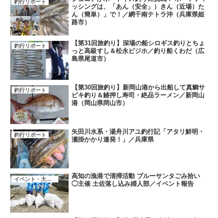
釣行リポート
ッシングは、「あん（安全」）きん（近場）た
ん（簡単）」で！／網干南テトラ沖（兵庫県姫
路市）
【第31回旅釣り】深場の船シロギス釣りとちょ
釣行リポート
っと高級すし＆松永ビジホ／釣り船くわだ（広
島県尾道市）
【第30回旅釣り】新岡山港から出船して真鯛サ
釣行リポート
ビキ釣り＆鰆押し寿司・絶品ラーメン／新岡山
港（岡山県岡山市）
矢田川水系・湯舟川アユ釣行記「アタリ鮮明・
釣行リポート
瀬掛かかり連発！」／兵庫県
高知の漁港で清掃活動 ブルーサンタごみ拾い
イベント・大会・キャンペーン
◯主催 土佐落し込み婦人部／イベント報告