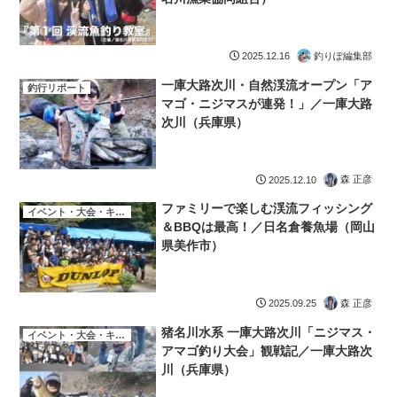
釣りぽ編集部
2025.12.16
一庫大路次川・自然渓流オープン「ア
釣行リポート
マゴ・ニジマスが連発！」／一庫大路
次川（兵庫県）
森 正彦
2025.12.10
ファミリーで楽しむ渓流フィッシング
イベント・大会・キャンペーン
＆BBQは最高！／日名倉養魚場（岡山
県美作市）
森 正彦
2025.09.25
猪名川水系 一庫大路次川「ニジマス・
イベント・大会・キャンペーン
アマゴ釣り大会」観戦記／一庫大路次
川（兵庫県）