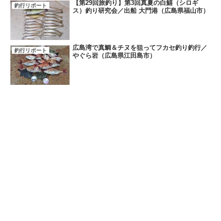
【第29回旅釣り】第3回真夏の白鱚（シロギ
釣行リポート
ス）釣り研究会／出船 大門港（広島県福山市）
広島湾で真鯛＆チヌを狙ってフカセ釣り釣行／
釣行リポート
やぐら岩（広島県江田島市）