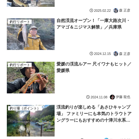
森 正彦
2025.02.22
自然渓流オープン！「一庫大路次川・
釣行リポート
アマゴ＆ニジマス解禁」／兵庫県
森 正彦
2024.12.15
愛媛の渓流ルアー 尺イワナもヒット／
釣行リポート
愛媛県
伊藤 龍也
2024.11.08
渓流釣りが楽しめる「あさひキャンプ
釣り場（ポイント）
場」 ファミリーにも本気のトラウトア
ングラーにもおすすめの十津川水系キ
ャンプ場