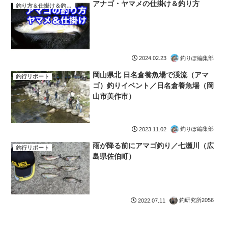
アナゴ・ヤマメの仕掛け＆釣り方
釣り方＆仕掛け＆釣り場
釣りぽ編集部
2024.02.23
岡山県北 日名倉養魚場で渓流（アマ
釣行リポート
ゴ）釣りイベント／日名倉養魚場（岡
山市美作市）
釣りぽ編集部
2023.11.02
雨が降る前にアマゴ釣り／七瀬川（広
釣行リポート
島県佐伯町）
釣研究所2056
2022.07.11