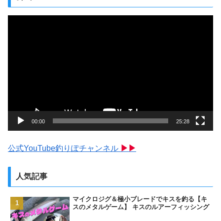
動
画
プ
レ
ー
ヤ
ー
00:00
25:28
公式YouTube釣りぽチャンネル
▶▶
人気記事
マイクロジグ＆極小ブレードでキスを釣る【キ
スのメタルゲーム】 キスのルアーフィッシング