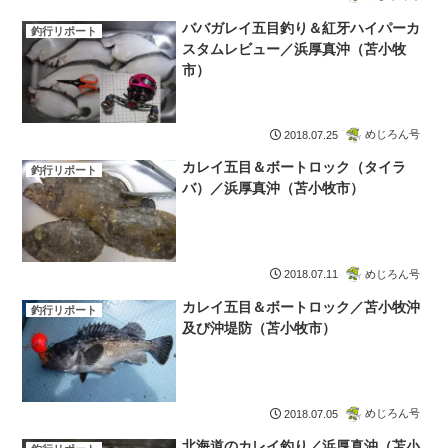
ババガレイ五目釣り＆紅牙ハイパーカ
釣行リポート
スタムレビュー／浜厚真沖（苫小牧
市）
めじろん号
2018.07.25
カレイ五目＆ボートロック（タイラ
釣行リポート
バ）／浜厚真沖（苫小牧市）
めじろん号
2018.07.11
カレイ五目＆ボートロック／苫小牧沖
釣行リポート
及び沖堤防（苫小牧市）
めじろん号
2018.07.05
北海道のカレイ釣り／浜厚真沖（苫小