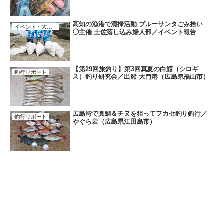
高知の漁港で清掃活動 ブルーサンタごみ拾い
イベント・大会・キャンペーン
◯主催 土佐落し込み婦人部／イベント報告
【第29回旅釣り】第3回真夏の白鱚（シロギ
釣行リポート
ス）釣り研究会／出船 大門港（広島県福山市）
広島湾で真鯛＆チヌを狙ってフカセ釣り釣行／
釣行リポート
やぐら岩（広島県江田島市）