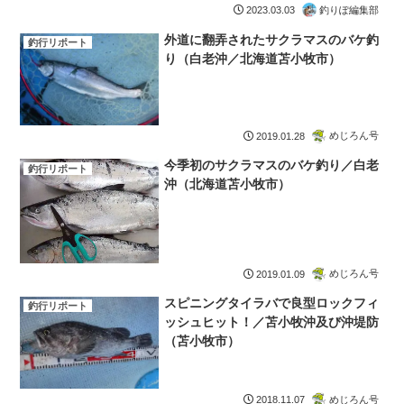
釣りぽ編集部
2023.03.03
外道に翻弄されたサクラマスのバケ釣
釣行リポート
り（白老沖／北海道苫小牧市）
めじろん号
2019.01.28
今季初のサクラマスのバケ釣り／白老
釣行リポート
沖（北海道苫小牧市）
めじろん号
2019.01.09
スピニングタイラバで良型ロックフィ
釣行リポート
ッシュヒット！／苫小牧沖及び沖堤防
（苫小牧市）
めじろん号
2018.11.07