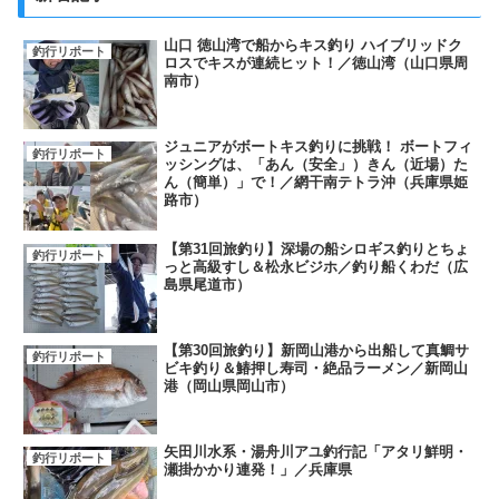
山口 徳山湾で船からキス釣り ハイブリッドク
釣行リポート
ロスでキスが連続ヒット！／徳山湾（山口県周
南市）
ジュニアがボートキス釣りに挑戦！ ボートフィ
釣行リポート
ッシングは、「あん（安全」）きん（近場）た
ん（簡単）」で！／網干南テトラ沖（兵庫県姫
路市）
【第31回旅釣り】深場の船シロギス釣りとちょ
釣行リポート
っと高級すし＆松永ビジホ／釣り船くわだ（広
島県尾道市）
【第30回旅釣り】新岡山港から出船して真鯛サ
釣行リポート
ビキ釣り＆鰆押し寿司・絶品ラーメン／新岡山
港（岡山県岡山市）
矢田川水系・湯舟川アユ釣行記「アタリ鮮明・
釣行リポート
瀬掛かかり連発！」／兵庫県