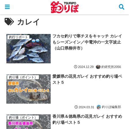
カレイ
フカセ釣りで寒チヌをキャッチ カレイ
釣行リポート
もシーズンイン／中電沖の一文字波止
（山口県柳井市）
釣研究所2056
2024.12.29
愛媛県の花見ガレイ おすすめ釣り場ベ
釣り場（ポイント）
スト５
釣りぽ編集部
2024.03.31
香川県＆徳島県の花見ガレイ おすすめ
釣り場（ポイント）
釣り場ベスト５