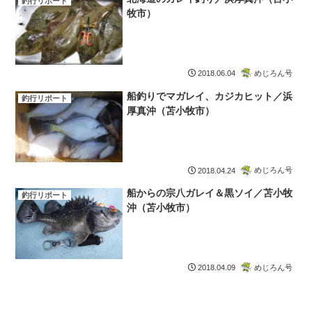
釣行リポート
牧市）
めじろん号
2018.06.04
船釣りでマガレイ、カジカヒット／浜
釣行リポート
厚真沖（苫小牧市）
めじろん号
2018.04.24
船からの宗八ガレイ＆黒ソイ／苫小牧
釣行リポート
沖（苫小牧市）
めじろん号
2018.04.09