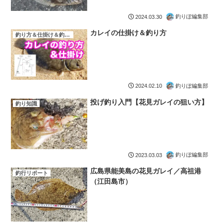
釣りぽ編集部
2024.03.30
カレイの仕掛け＆釣り方
釣り方＆仕掛け＆釣り場
釣りぽ編集部
2024.02.10
投げ釣り入門【花見ガレイの狙い方】
釣り知識
釣りぽ編集部
2023.03.03
広島県能美島の花見ガレイ／高祖港
釣行リポート
（江田島市）