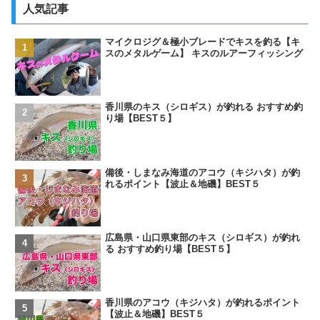
人気記事
マイクロジグ＆極小ブレードでキスを釣る【キ
スのメタルゲーム】 キスのルアーフィッシング
香川県のキス（シロギス）が釣れる おすすめ釣
り場【BEST５】
備後・しまなみ海道のアコウ（キジハタ）が釣
れるポイント【波止＆地磯】BEST５
広島県・山口県東部のキス（シロギス）が釣れ
る おすすめ釣り場【BEST５】
香川県のアコウ（キジハタ）が釣れるポイント
【波止＆地磯】BEST５