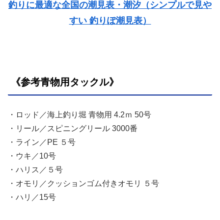
釣りに最適な全国の潮見表・潮汐（シンプルで見や
すい 釣りぽ潮見表）
《参考青物用タックル》
・ロッド／海上釣り堀 青物用 4.2ｍ 50号
・リール／スピニングリール 3000番
・ライン／PE ５号
・ウキ／10号
・ハリス／５号
・オモリ／クッションゴム付きオモリ ５号
・ハリ／15号