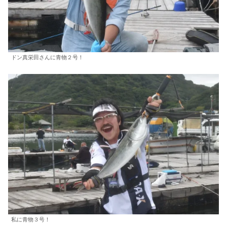
ドン真栄田さんに青物２号！
私に青物３号！