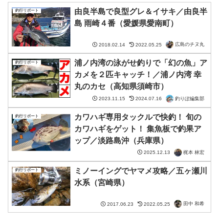
由良半島で良型グレ＆イサキ／由良半
釣行リポート
島 雨崎４番（愛媛県愛南町）
広島のチヌ丸
2018.02.14
2022.05.25
浦ノ内湾の泳がせ釣りで「幻の魚」ア
釣行リポート
カメを２匹キャッチ！／浦ノ内湾 幸
丸のカセ（高知県須崎市）
釣りぽ編集部
2023.11.15
2024.07.16
カワハギ専用タックルで快釣！ 旬の
釣行リポート
カワハギをゲット！ 集魚板で釣果ア
ップ／淡路島沖（兵庫県）
梶本 林宏
2025.12.13
ミノーイングでヤマメ攻略／五ヶ瀬川
釣行リポート
水系（宮崎県）
田中 和希
2017.06.23
2022.05.25