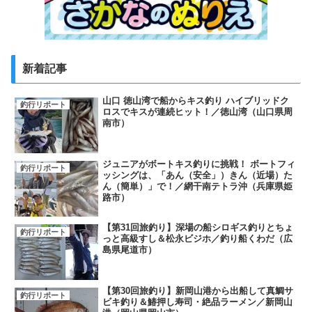
新着記事
山口 徳山湾で船からキス釣り ハイブリッドク
釣行リポート
ロスでキスが連続ヒット！／徳山湾（山口県周
南市）
ジュニアがボートキス釣りに挑戦！ ボートフィ
釣行リポート
ッシングは、「あん（安全」）きん（近場）た
ん（簡単）」で！／網干南テトラ沖（兵庫県姫
路市）
【第31回旅釣り】深場の船シロギス釣りとちょ
釣行リポート
っと高級すし＆松永ビジホ／釣り船くわだ（広
島県尾道市）
【第30回旅釣り】新岡山港から出船して真鯛サ
釣行リポート
ビキ釣り＆鰆押し寿司・絶品ラーメン／新岡山