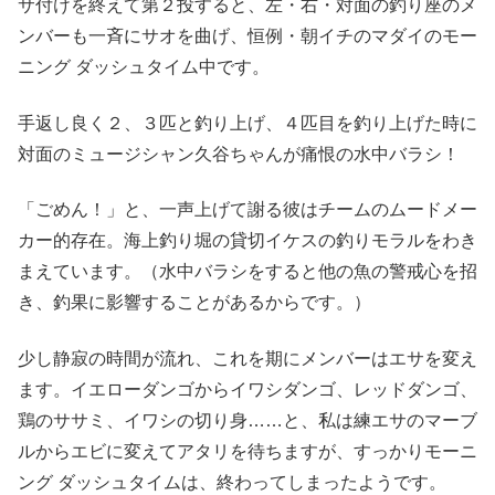
サ付けを終えて第２投すると、左・右・対面の釣り座のメ
ンバーも一斉にサオを曲げ、恒例・朝イチのマダイのモー
ニング ダッシュタイム中です。
手返し良く２、３匹と釣り上げ、４匹目を釣り上げた時に
対面のミュージシャン久谷ちゃんが痛恨の水中バラシ！
「ごめん！」と、一声上げて謝る彼はチームのムードメー
カー的存在。海上釣り堀の貸切イケスの釣りモラルをわき
まえています。（水中バラシをすると他の魚の警戒心を招
き、釣果に影響することがあるからです。）
少し静寂の時間が流れ、これを期にメンバーはエサを変え
ます。イエローダンゴからイワシダンゴ、レッドダンゴ、
鶏のササミ、イワシの切り身……と、私は練エサのマーブ
ルからエビに変えてアタリを待ちますが、すっかりモーニ
ング ダッシュタイムは、終わってしまったようです。