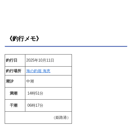
《釣行メモ》
釣行日
2025年10月11日
釣行場所
海の釣堀 海恵
潮汐
中潮
満潮
14時51分
干潮
06時17分
（姫路港）