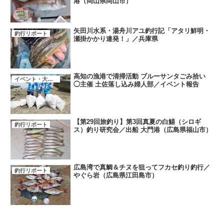
港（岡山県岡山市）
矢田川水系・湯舟川アユ釣行記「アタリ鮮明・
釣行リポート
瀬掛かかり連発！」／兵庫県
高知の漁港で清掃活動 ブルーサンタごみ拾い
イベント・大会・キャンペーン
◯主催 土佐落し込み婦人部／イベント報告
【第29回旅釣り】第3回真夏の白鱚（シロギ
釣行リポート
ス）釣り研究会／出船 大門港（広島県福山市）
広島湾で真鯛＆チヌを狙ってフカセ釣り釣行／
釣行リポート
やぐら岩（広島県江田島市）