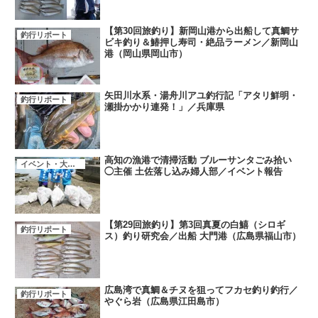
【第30回旅釣り】新岡山港から出船して真鯛サ
釣行リポート
ビキ釣り＆鰆押し寿司・絶品ラーメン／新岡山
港（岡山県岡山市）
矢田川水系・湯舟川アユ釣行記「アタリ鮮明・
釣行リポート
瀬掛かかり連発！」／兵庫県
高知の漁港で清掃活動 ブルーサンタごみ拾い
イベント・大会・キャンペーン
◯主催 土佐落し込み婦人部／イベント報告
【第29回旅釣り】第3回真夏の白鱚（シロギ
釣行リポート
ス）釣り研究会／出船 大門港（広島県福山市）
広島湾で真鯛＆チヌを狙ってフカセ釣り釣行／
釣行リポート
やぐら岩（広島県江田島市）