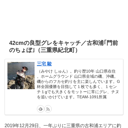
42cmの良型グレをキャッチ／古和浦｢門前
のちょぼ｣（三重県紀北町）
三宅 駿
（みやけ しゅん）。釣り歴10年 山口県在住
。ホームグラウンド 山口県全域の磯、沖磯。
磯からのフカセ釣りを主に楽しんでいます。G
杯全国優勝を目指して１枚でも多く、１セン
チ１gでも大きくをモットーに常にグレ、チヌ
を追いかけています。TEAM-1091所属
2019年12月29日、一年ぶりに三重県の古和浦エリアに釣