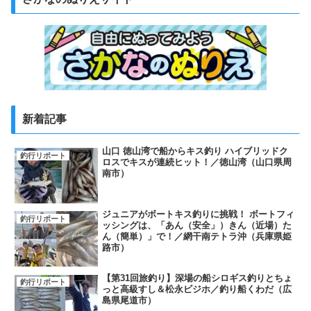
新着記事
山口 徳山湾で船からキス釣り ハイブリッドク
釣行リポート
ロスでキスが連続ヒット！／徳山湾（山口県周
南市）
ジュニアがボートキス釣りに挑戦！ ボートフィ
釣行リポート
ッシングは、「あん（安全」）きん（近場）た
ん（簡単）」で！／網干南テトラ沖（兵庫県姫
路市）
【第31回旅釣り】深場の船シロギス釣りとちょ
釣行リポート
っと高級すし＆松永ビジホ／釣り船くわだ（広
島県尾道市）