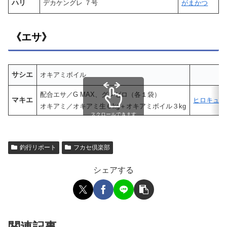
ハリ
デカケングレ ７号
がまかつ
《エサ》
サシエ
オキアミボイル
配合エサ／G MAX、グレゼロ（各１袋）
マキエ
ヒロキュー
オキアミ／オキアミ生６kg＋オキアミボイル３kg
スクロールできます
釣行リポート
フカセ倶楽部
シェアする
関連記事