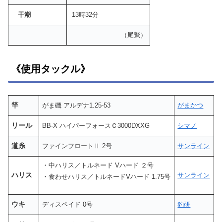
干潮
13時32分
（尾鷲）
《使用タックル》
竿
がま磯 アルデナ1.25-53
がまかつ
リール
BB-X ハイパーフォースＣ3000DXXG
シマノ
道糸
ファインフロートⅡ 2号
サンライン
・中ハリス／トルネード Vハード ２号
ハリス
サンライン
・食わせハリス／トルネードVハード 1.75号
ウキ
ディスペイド 0号
釣研