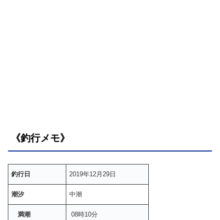
《釣行メモ》
釣行日
2019年12月29日
潮汐
中潮
満潮
08時10分