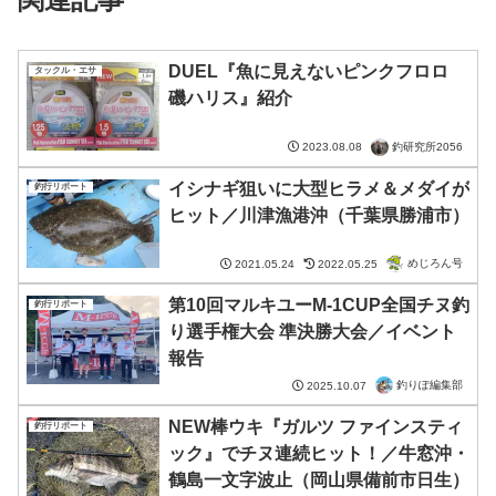
DUEL『魚に見えないピンクフロロ
タックル・エサ
磯ハリス』紹介
釣研究所2056
2023.08.08
イシナギ狙いに大型ヒラメ＆メダイが
釣行リポート
ヒット／川津漁港沖（千葉県勝浦市）
めじろん号
2021.05.24
2022.05.25
第10回マルキユーM-1CUP全国チヌ釣
釣行リポート
り選手権大会 準決勝大会／イベント
報告
釣りぽ編集部
2025.10.07
NEW棒ウキ『ガルツ ファインスティ
釣行リポート
ック』でチヌ連続ヒット！／牛窓沖・
鶴島一文字波止（岡山県備前市日生）