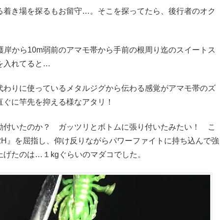
る着き場を探るもお留守…。そこを探ってたら、後行者のオク
護岸から10m弱前のアマモ帯から手前の根周り迄のスイートス
を入れてると…
代わりに使っているメタルジグから伝わる感覚がアマモ帯のズ
直ぐに竿先を抑える様なアタリ！
勘付いたのか？ ガッツリとボトムに張り付いたみたい！ こ
2H』を屈指し、仰け反りながらパワーファイトに持ち込んで強
げたのは…１kgぐらいのマダコでした。