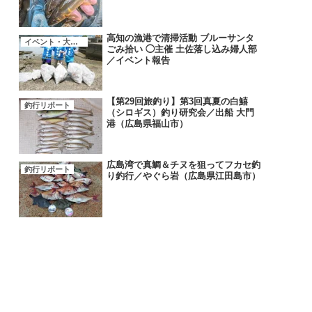
高知の漁港で清掃活動 ブルーサンタ
イベント・大会・キャンペーン
ごみ拾い ◯主催 土佐落し込み婦人部
／イベント報告
【第29回旅釣り】第3回真夏の白鱚
釣行リポート
（シロギス）釣り研究会／出船 大門
港（広島県福山市）
広島湾で真鯛＆チヌを狙ってフカセ釣
釣行リポート
り釣行／やぐら岩（広島県江田島市）