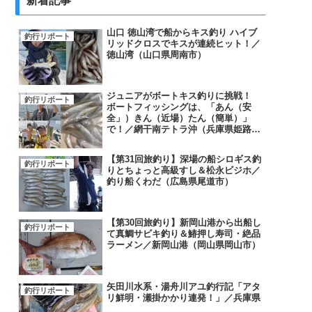
新着記事
山口 徳山湾で船からキス釣り ハイブ
釣行リポート
リッドクロスでキスが連続ヒット！／
徳山湾（山口県周南市）
ジュニアがボートキス釣りに挑戦！
釣行リポート
ボートフィッシングは、「あん（安
全」）きん（近場）たん（簡単）」
で！／網干南テトラ沖（兵庫県姫路
市）
【第31回旅釣り】深場の船シロギス釣
釣行リポート
りとちょっと高級すし＆松永ビジホ／
釣り船くわだ（広島県尾道市）
【第30回旅釣り】新岡山港から出船し
釣行リポート
て真鯛サビキ釣り＆鰆押し寿司・絶品
ラーメン／新岡山港（岡山県岡山市）
矢田川水系・湯舟川アユ釣行記「アタ
釣行リポート
リ鮮明・瀬掛かかり連発！」／兵庫県