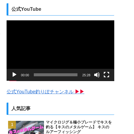
公式YouTube
動
画
プ
レ
ー
ヤ
ー
00:00
25:28
公式YouTube釣りぽチャンネル
▶▶
人気記事
マイクロジグ＆極小ブレードでキスを
釣る【キスのメタルゲーム】 キスの
ルアーフィッシング