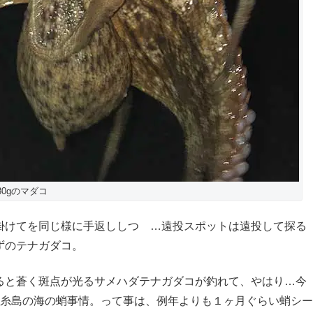
80gのマダコ
掛けてを同じ様に手返ししつゝ…遠投スポットは遠投して探る
ずのテナガダコ。
ると蒼く斑点が光るサメハダテナガダコが釣れて、やはり…今
な糸島の海の蛸事情。って事は、例年よりも１ヶ月ぐらい蛸シー