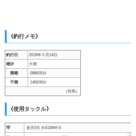
《釣行メモ》
釣行日
2018年５月14日
潮汐
大潮
満潮
08時05分
干潮
14時08分
（対馬）
《使用タックル》
竿
炎月SS Ｂ610MH-S