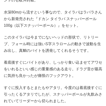
ントの壱岐沖到着。
水深80mから流すという事なので、タイラバはラパラさん
から新発売された『ドカン タイラバ スナッパーボール
100g（以下スナッパーボール）』をセット。
このタイラバは今までにないヘッドの形状で、リトリー
ブ、フォール時には強いS字スラロームの動きで波動を生
み出し、真鯛のバイトを誘発してくれるそうです。
着底後すぐにバイトがあり、しっかり食い込ませてアワセ
をいれるといい感じの重量感のある走り。ドラグ音が最高
に気持ち良かったが痛恨のフックアウト。
すぐに投入するとまたもやアタリ。今度のは着底後すぐに
引ったくるアタリでしたが、スナッパーボールが丸飲みさ
れていてリーダーから切られました。