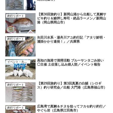
【第30回旅釣り】新岡山港から出船して真鯛サ
釣行リポート
ビキ釣り＆鰆押し寿司・絶品ラーメン／新岡山
港（岡山県岡山市）
矢田川水系・湯舟川アユ釣行記「アタリ鮮明・
釣行リポート
瀬掛かかり連発！」／兵庫県
高知の漁港で清掃活動 ブルーサンタごみ拾い
イベント・大会・キャンペーン
◯主催 土佐落し込み婦人部／イベント報告
【第29回旅釣り】第3回真夏の白鱚（シロギ
釣行リポート
ス）釣り研究会／出船 大門港（広島県福山市）
広島湾で真鯛＆チヌを狙ってフカセ釣り釣行／
釣行リポート
やぐら岩（広島県江田島市）