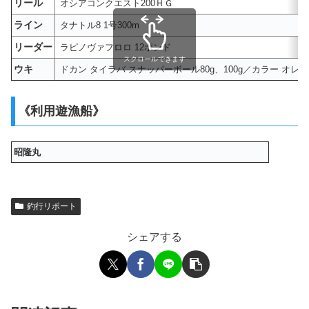
リール
オシアコンクエスト200ＨＧ
ライン
タナトル8 1号300m
リーダー
ラピノヴァフロロ 12ポンド
スクロールできます
ウキ
ドカン タイラバ スナッパーボール80g、100g／カラー オ
《利用遊漁船》
昭隆丸
釣行リポート
シェアする