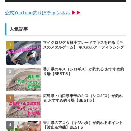
公式YouTube釣りぽチャンネル
▶▶
人気記事
マイクロジグ＆極小ブレードでキスを釣る【キ
スのメタルゲーム】 キスのルアーフィッシング
香川県のキス（シロギス）が釣れる おすすめ釣
り場【BEST５】
広島県・山口県東部のキス（シロギス）が釣れ
る おすすめ釣り場【BEST５】
香川県のアコウ（キジハタ）が釣れるポイント
【波止＆地磯】BEST５