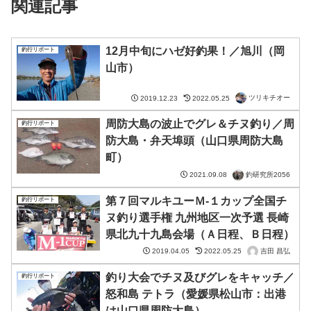
関連記事
12月中旬にハゼ好釣果！／旭川（岡
釣行リポート
山市）
ツリキチオー
2019.12.23
2022.05.25
周防大島の波止でグレ＆チヌ釣り／周
釣行リポート
防大島・弁天埠頭（山口県周防大島
町）
釣研究所2056
2021.09.08
第７回マルキユーＭ-１カップ全国チ
釣行リポート
ヌ釣り選手権 九州地区一次予選 長崎
県北九十九島会場（Ａ日程、Ｂ日程）
吉田 昌弘
2019.04.05
2022.05.25
釣り大会でチヌ及びグレをキャッチ／
釣行リポート
怒和島 テトラ（愛媛県松山市：出港
は山口県周防大島）