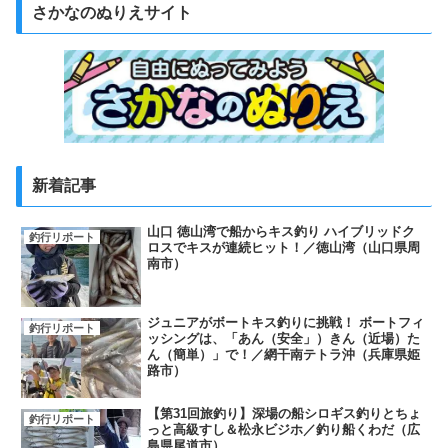
さかなのぬりえサイト
新着記事
山口 徳山湾で船からキス釣り ハイブリッドク
釣行リポート
ロスでキスが連続ヒット！／徳山湾（山口県周
南市）
ジュニアがボートキス釣りに挑戦！ ボートフィ
釣行リポート
ッシングは、「あん（安全」）きん（近場）た
ん（簡単）」で！／網干南テトラ沖（兵庫県姫
路市）
【第31回旅釣り】深場の船シロギス釣りとちょ
釣行リポート
っと高級すし＆松永ビジホ／釣り船くわだ（広
島県尾道市）