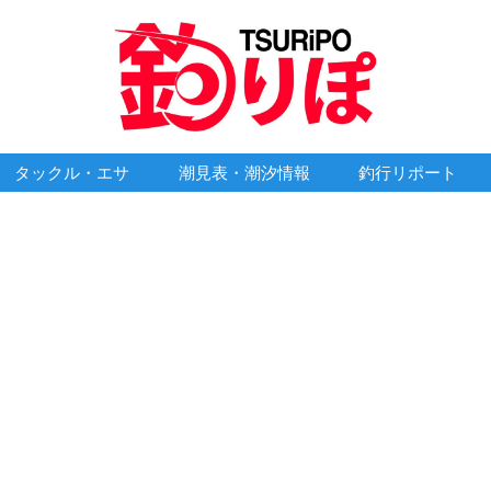
タックル・エサ
潮見表・潮汐情報
釣行リポート