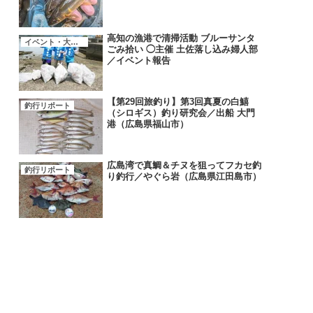
高知の漁港で清掃活動 ブルーサンタ
イベント・大会・キャンペーン
ごみ拾い ◯主催 土佐落し込み婦人部
／イベント報告
【第29回旅釣り】第3回真夏の白鱚
釣行リポート
（シロギス）釣り研究会／出船 大門
港（広島県福山市）
広島湾で真鯛＆チヌを狙ってフカセ釣
釣行リポート
り釣行／やぐら岩（広島県江田島市）