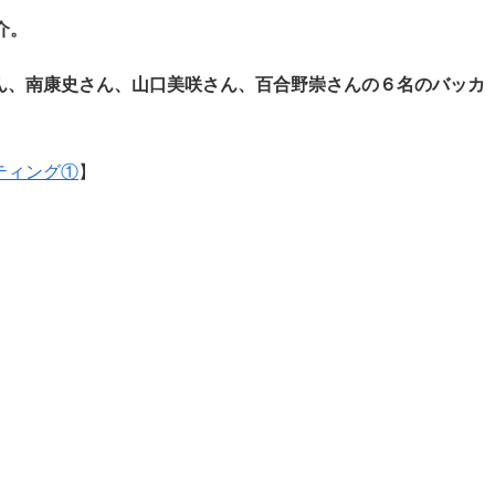
介。
ん、南康史さん、山口美咲さん、百合野崇さんの６名のバッカ
ティング①
】