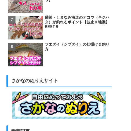
５】
備後・しまなみ海道のアコウ（キジハ
タ）が釣れるポイント【波止＆地磯】
BEST５
フエダイ（シブダイ）の仕掛け＆釣り
方
さかなのぬりえサイト