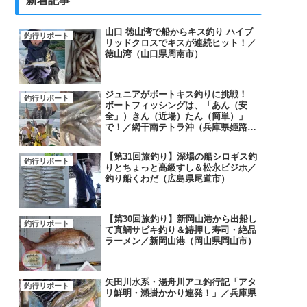
新着記事
山口 徳山湾で船からキス釣り ハイブ
釣行リポート
リッドクロスでキスが連続ヒット！／
徳山湾（山口県周南市）
ジュニアがボートキス釣りに挑戦！
釣行リポート
ボートフィッシングは、「あん（安
全」）きん（近場）たん（簡単）」
で！／網干南テトラ沖（兵庫県姫路
市）
【第31回旅釣り】深場の船シロギス釣
釣行リポート
りとちょっと高級すし＆松永ビジホ／
釣り船くわだ（広島県尾道市）
【第30回旅釣り】新岡山港から出船し
釣行リポート
て真鯛サビキ釣り＆鰆押し寿司・絶品
ラーメン／新岡山港（岡山県岡山市）
矢田川水系・湯舟川アユ釣行記「アタ
釣行リポート
リ鮮明・瀬掛かかり連発！」／兵庫県