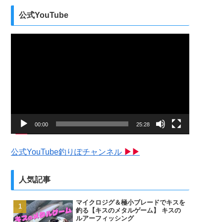
公式YouTube
動
画
プ
レ
ー
ヤ
ー
00:00
25:28
公式YouTube釣りぽチャンネル
▶▶
人気記事
マイクロジグ＆極小ブレードでキスを
釣る【キスのメタルゲーム】 キスの
ルアーフィッシング