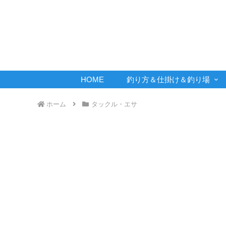
HOME
釣り方＆仕掛け＆釣り場
ホーム
タックル・エサ