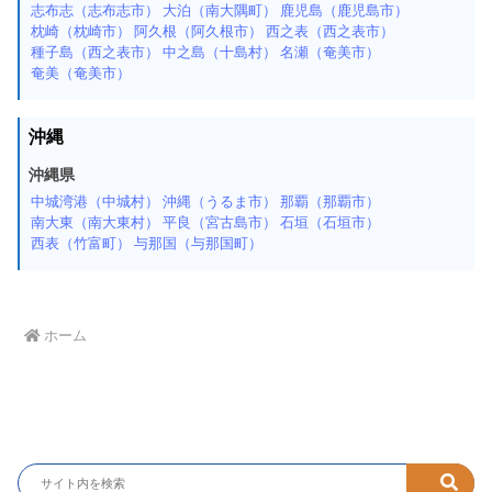
志布志（志布志市）
大泊（南大隅町）
鹿児島（鹿児島市）
枕崎（枕崎市）
阿久根（阿久根市）
西之表（西之表市）
種子島（西之表市）
中之島（十島村）
名瀬（奄美市）
奄美（奄美市）
沖縄
沖縄県
中城湾港（中城村）
沖縄（うるま市）
那覇（那覇市）
南大東（南大東村）
平良（宮古島市）
石垣（石垣市）
西表（竹富町）
与那国（与那国町）
ホーム