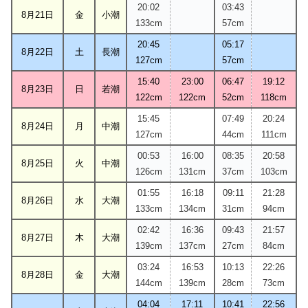
20:02
03:43
8月21日
金
小潮
133cm
57cm
20:45
05:17
8月22日
土
長潮
127cm
57cm
15:40
23:00
06:47
19:12
8月23日
日
若潮
122cm
122cm
52cm
118cm
15:45
07:49
20:24
8月24日
月
中潮
127cm
44cm
111cm
00:53
16:00
08:35
20:58
8月25日
火
中潮
126cm
131cm
37cm
103cm
01:55
16:18
09:11
21:28
8月26日
水
大潮
133cm
134cm
31cm
94cm
02:42
16:36
09:43
21:57
8月27日
木
大潮
139cm
137cm
27cm
84cm
03:24
16:53
10:13
22:26
8月28日
金
大潮
144cm
139cm
28cm
73cm
04:04
17:11
10:41
22:56