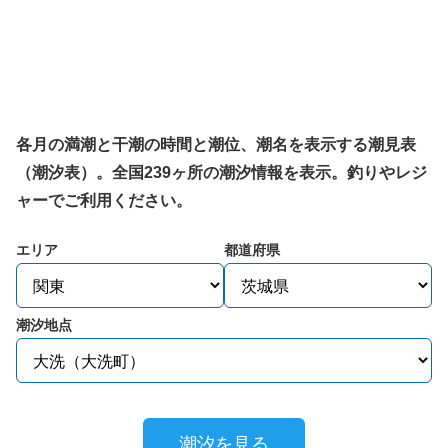
各月の満潮と干潮の時間と潮位、潮名を表示する潮見表
（潮汐表）。全国239ヶ所の潮汐情報を表示。釣りやレジ
ャーでご利用ください。
エリア
都道府県
潮汐地点
潮汐を見る