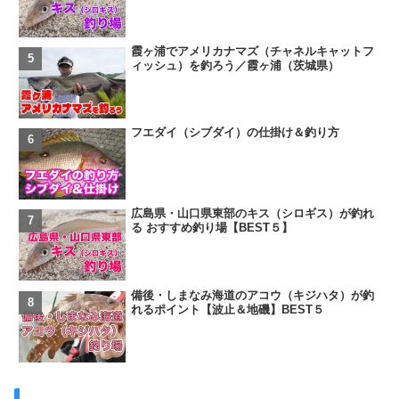
霞ヶ浦でアメリカナマズ（チャネルキャットフ
ィッシュ）を釣ろう／霞ヶ浦（茨城県）
フエダイ（シブダイ）の仕掛け＆釣り方
広島県・山口県東部のキス（シロギス）が釣れ
る おすすめ釣り場【BEST５】
備後・しまなみ海道のアコウ（キジハタ）が釣
れるポイント【波止＆地磯】BEST５