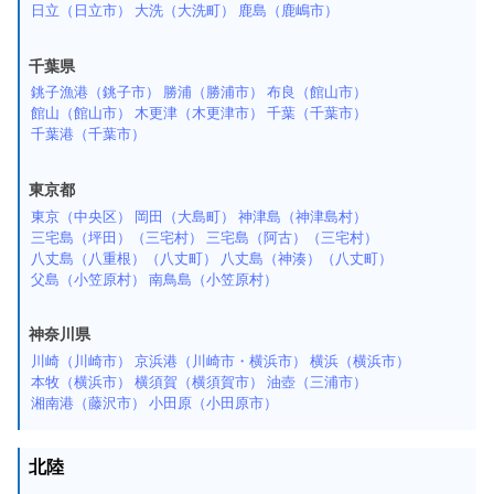
日立（日立市）
大洗（大洗町）
鹿島（鹿嶋市）
千葉県
銚子漁港（銚子市）
勝浦（勝浦市）
布良（館山市）
館山（館山市）
木更津（木更津市）
千葉（千葉市）
千葉港（千葉市）
東京都
東京（中央区）
岡田（大島町）
神津島（神津島村）
三宅島（坪田）（三宅村）
三宅島（阿古）（三宅村）
八丈島（八重根）（八丈町）
八丈島（神湊）（八丈町）
父島（小笠原村）
南鳥島（小笠原村）
神奈川県
川崎（川崎市）
京浜港（川崎市・横浜市）
横浜（横浜市）
本牧（横浜市）
横須賀（横須賀市）
油壺（三浦市）
湘南港（藤沢市）
小田原（小田原市）
北陸