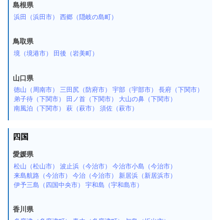
島根県
浜田（浜田市）
西郷（隠岐の島町）
鳥取県
境（境港市）
田後（岩美町）
山口県
徳山（周南市）
三田尻（防府市）
宇部（宇部市）
長府（下関市）
弟子待（下関市）
田ノ首（下関市）
大山の鼻（下関市）
南風泊（下関市）
萩（萩市）
須佐（萩市）
四国
愛媛県
松山（松山市）
波止浜（今治市）
今治市小島（今治市）
来島航路（今治市）
今治（今治市）
新居浜（新居浜市）
伊予三島（四国中央市）
宇和島（宇和島市）
香川県