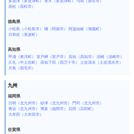
多度津（多度津町）
青木（多度津町）
与島（坂出市）
高松（高松市）
徳島県
小松島（小松島市）
橘（阿南市）
阿波由岐（海陽町）
日和佐（美波町）
高知県
甲浦（東洋町）
室戸岬（室戸市）
高知（高知市）
須崎（須崎市）
久礼（中土佐町）
高知下田（四万十市）
土佐清水（土佐清水市）
片島（宿毛市）
九州
福岡県
日明（北九州市）
砂津（北九州市）
門司（北九州市）
青浜（北九州市）
博多（福岡市）
苅田（苅田町）
大牟田（大牟田市）
佐賀県