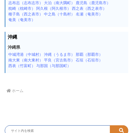
志布志（志布志市）
大泊（南大隅町）
鹿児島（鹿児島市）
枕崎（枕崎市）
阿久根（阿久根市）
西之表（西之表市）
種子島（西之表市）
中之島（十島村）
名瀬（奄美市）
奄美（奄美市）
沖縄
沖縄県
中城湾港（中城村）
沖縄（うるま市）
那覇（那覇市）
南大東（南大東村）
平良（宮古島市）
石垣（石垣市）
西表（竹富町）
与那国（与那国町）
ホーム