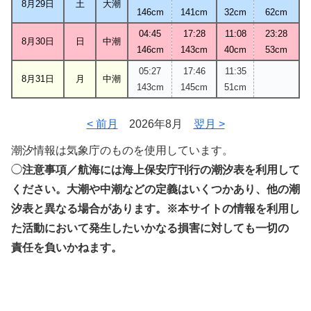
8月29日
土
大潮
146cm
141cm
32cm
62cm
04:45
17:28
11:08
23:28
8月30日
日
中潮
146cm
143cm
40cm
53cm
05:27
17:46
11:35
8月31日
月
中潮
143cm
145cm
51cm
< 前月
2026年8月
翌月 >
潮汐情報は気象庁のものを使用しています。
◯
注意事項／航海には海上保安庁刊行の潮汐表を利用して
ください。大潮や中潮などの定義はいくつかあり、他の潮
汐表と異なる場合があります。※本サイトの情報を利用し
た活動において発生したいかなる損害に対しても一切の
責任を負いかねます。