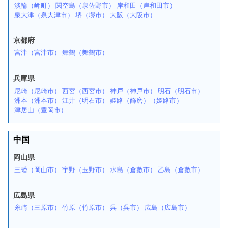
淡輪（岬町）
関空島（泉佐野市）
岸和田（岸和田市）
泉大津（泉大津市）
堺（堺市）
大阪（大阪市）
京都府
宮津（宮津市）
舞鶴（舞鶴市）
兵庫県
尼崎（尼崎市）
西宮（西宮市）
神戸（神戸市）
明石（明石市）
洲本（洲本市）
江井（明石市）
姫路（飾磨）（姫路市）
津居山（豊岡市）
中国
岡山県
三蟠（岡山市）
宇野（玉野市）
水島（倉敷市）
乙島（倉敷市）
広島県
糸崎（三原市）
竹原（竹原市）
呉（呉市）
広島（広島市）