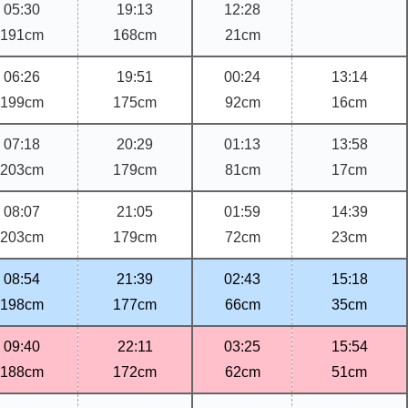
05:30
19:13
12:28
191cm
168cm
21cm
06:26
19:51
00:24
13:14
199cm
175cm
92cm
16cm
07:18
20:29
01:13
13:58
203cm
179cm
81cm
17cm
08:07
21:05
01:59
14:39
203cm
179cm
72cm
23cm
08:54
21:39
02:43
15:18
198cm
177cm
66cm
35cm
09:40
22:11
03:25
15:54
188cm
172cm
62cm
51cm