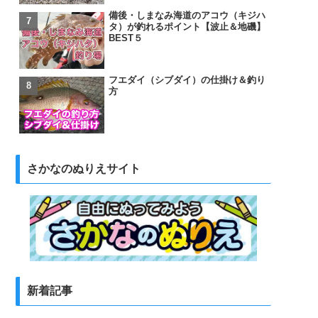
備後・しまなみ海道のアコウ（キジハ
タ）が釣れるポイント【波止＆地磯】
BEST５
フエダイ（シブダイ）の仕掛け＆釣り
方
さかなのぬりえサイト
新着記事