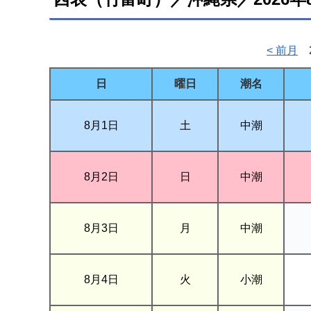
< 前月
日
曜日
潮名
8月1日
土
中潮
8月2日
日
中潮
8月3日
月
中潮
8月4日
火
小潮