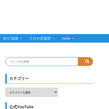
釣り知識
フカセ倶楽部
more
カテゴリー
公式YouTube