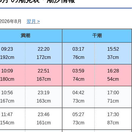
2026年8月
翌月 >
満潮
干潮
09:23
22:20
03:17
15:52
192cm
172cm
76cm
37cm
10:09
22:51
03:59
16:28
180cm
167cm
74cm
54cm
10:56
23:19
04:42
17:00
167cm
163cm
73cm
71cm
11:47
23:46
05:27
17:30
154cm
161cm
73cm
87cm