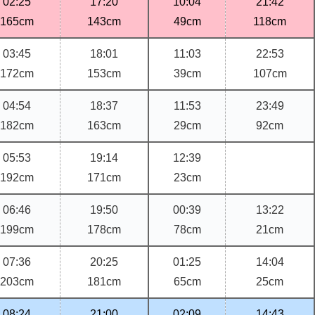
02:25
17:20
10:04
21:42
165cm
143cm
49cm
118cm
03:45
18:01
11:03
22:53
172cm
153cm
39cm
107cm
04:54
18:37
11:53
23:49
182cm
163cm
29cm
92cm
05:53
19:14
12:39
192cm
171cm
23cm
06:46
19:50
00:39
13:22
199cm
178cm
78cm
21cm
07:36
20:25
01:25
14:04
203cm
181cm
65cm
25cm
08:24
21:00
02:09
14:43