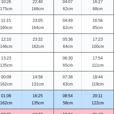
10:26
22:40
04:07
16:27
175cm
168cm
62cm
68cm
11:15
23:05
04:49
16:56
160cm
164cm
62cm
85cm
12:10
23:32
05:36
17:23
146cm
162cm
64cm
100cm
13:23
06:30
17:54
135cm
65cm
111cm
00:09
14:58
07:38
18:44
162cm
131cm
63cm
119cm
01:06
16:25
08:54
20:11
162cm
135cm
58cm
122cm