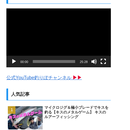
動
画
プ
レ
ー
ヤ
ー
00:00
25:28
公式YouTube釣りぽチャンネル
▶▶
人気記事
マイクロジグ＆極小ブレードでキスを
釣る【キスのメタルゲーム】 キスの
ルアーフィッシング