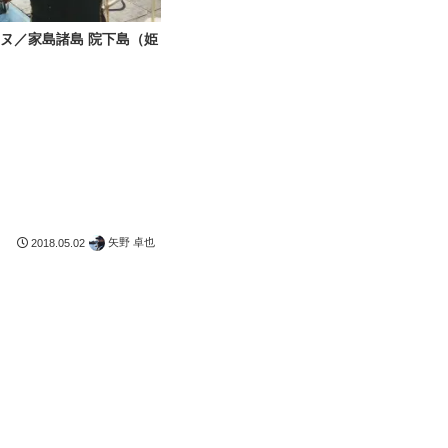
ヌ／家島諸島 院下島（姫
矢野 卓也
2018.05.02