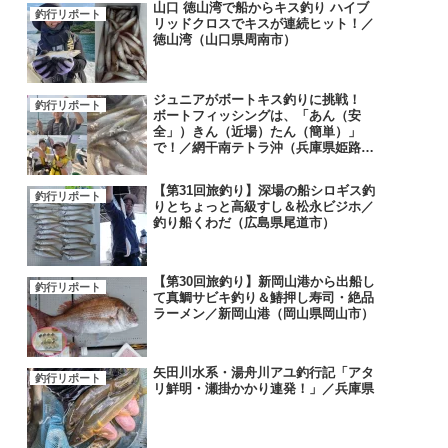
山口 徳山湾で船からキス釣り ハイブ
釣行リポート
リッドクロスでキスが連続ヒット！／
徳山湾（山口県周南市）
ジュニアがボートキス釣りに挑戦！
釣行リポート
ボートフィッシングは、「あん（安
全」）きん（近場）たん（簡単）」
で！／網干南テトラ沖（兵庫県姫路
市）
【第31回旅釣り】深場の船シロギス釣
釣行リポート
りとちょっと高級すし＆松永ビジホ／
釣り船くわだ（広島県尾道市）
【第30回旅釣り】新岡山港から出船し
釣行リポート
て真鯛サビキ釣り＆鰆押し寿司・絶品
ラーメン／新岡山港（岡山県岡山市）
矢田川水系・湯舟川アユ釣行記「アタ
釣行リポート
リ鮮明・瀬掛かかり連発！」／兵庫県