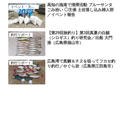
高知の漁港で清掃活動 ブルーサンタ
イベント・大会・キャンペーン
ごみ拾い ◯主催 土佐落し込み婦人部
／イベント報告
【第29回旅釣り】第3回真夏の白鱚
釣行リポート
（シロギス）釣り研究会／出船 大門
港（広島県福山市）
広島湾で真鯛＆チヌを狙ってフカセ釣
釣行リポート
り釣行／やぐら岩（広島県江田島市）