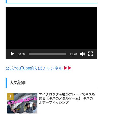
動
画
プ
レ
ー
ヤ
ー
00:00
25:28
公式YouTube釣りぽチャンネル
▶▶
人気記事
マイクロジグ＆極小ブレードでキスを
釣る【キスのメタルゲーム】 キスの
ルアーフィッシング