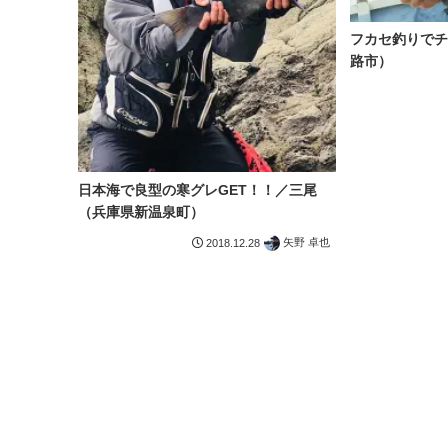
フカセ釣りでチ
路市）
日本海で良型の寒グレGET！！／三尾
（兵庫県新温泉町）
矢野 卓也
2018.12.28