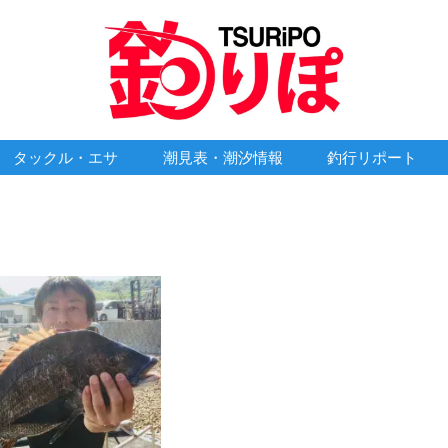
タックル・エサ
潮見表・潮汐情報
釣行リポート