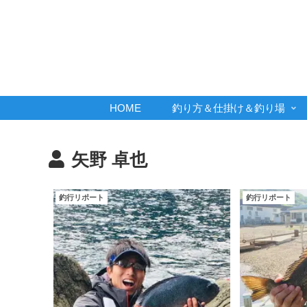
HOME
釣り方＆仕掛け＆釣り場
矢野 卓也
釣行リポート
釣行リポート