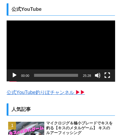
公式YouTube
動
画
プ
レ
ー
ヤ
ー
00:00
25:28
公式YouTube釣りぽチャンネル
▶▶
人気記事
マイクロジグ＆極小ブレードでキスを
釣る【キスのメタルゲーム】 キスの
ルアーフィッシング