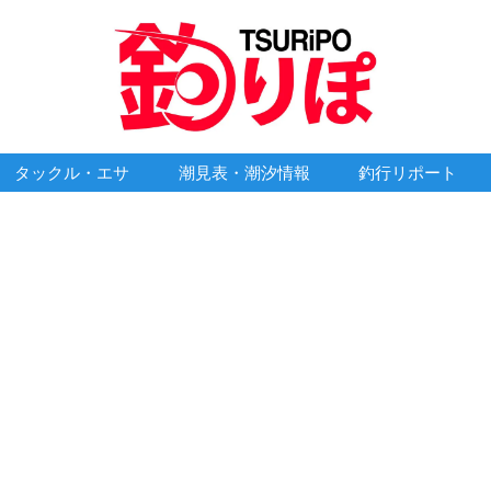
タックル・エサ
潮見表・潮汐情報
釣行リポート