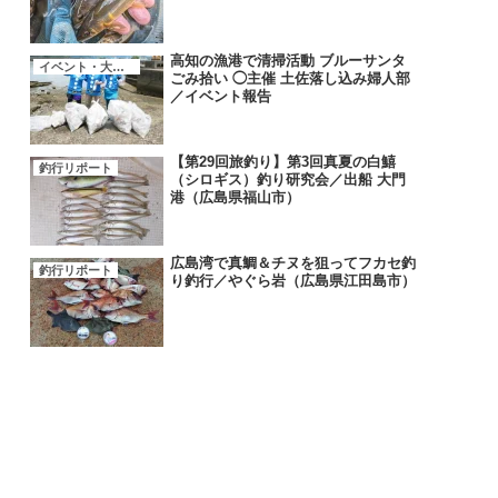
高知の漁港で清掃活動 ブルーサンタ
イベント・大会・キャンペーン
ごみ拾い ◯主催 土佐落し込み婦人部
／イベント報告
【第29回旅釣り】第3回真夏の白鱚
釣行リポート
（シロギス）釣り研究会／出船 大門
港（広島県福山市）
広島湾で真鯛＆チヌを狙ってフカセ釣
釣行リポート
り釣行／やぐら岩（広島県江田島市）