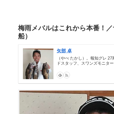
梅雨メバルはこれから本番！／
船）
矢部 卓
（やべ たかし）。報知グレ 2
ドスタッフ、スワンズモニター