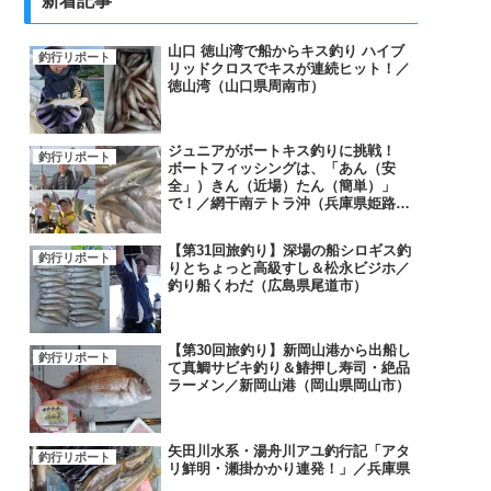
新着記事
山口 徳山湾で船からキス釣り ハイブ
釣行リポート
リッドクロスでキスが連続ヒット！／
徳山湾（山口県周南市）
ジュニアがボートキス釣りに挑戦！
釣行リポート
ボートフィッシングは、「あん（安
全」）きん（近場）たん（簡単）」
で！／網干南テトラ沖（兵庫県姫路
市）
【第31回旅釣り】深場の船シロギス釣
釣行リポート
りとちょっと高級すし＆松永ビジホ／
釣り船くわだ（広島県尾道市）
【第30回旅釣り】新岡山港から出船し
釣行リポート
て真鯛サビキ釣り＆鰆押し寿司・絶品
ラーメン／新岡山港（岡山県岡山市）
矢田川水系・湯舟川アユ釣行記「アタ
釣行リポート
リ鮮明・瀬掛かかり連発！」／兵庫県