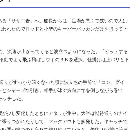
ある「サザエ岩」へ。船長からは「足場が悪くて狭いので人は
思われたのでロッドと小型のキーパーバッカンだけを持って下
うで、流速が上がってくると波立つようになった。「ヒットする
心移動でよく飛ぶ飛ばしウキの３Ｂを選択。仕掛けは上バリと下
 辺りがすっかり暗くなった頃に波立ちの手前で「コン、グイ
ンとシャープな引き。相手が泳ぐ方向に竿を倒しながら巻い
ャッチした。
度が少し変化したときにアタリが集中。大半は期待通りのナイ
に張りつかれたりして、フックアウトも多発した。キャッチで
ら時間が経つのも忘れて釣り続けていると、午後10時前に流速