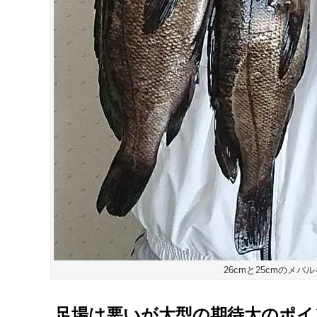
26cmと25cmのメバ
足場は悪いが大型の期待大のポイ