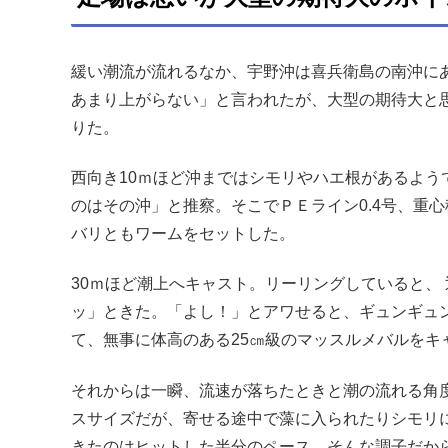
緩い潮流が流れるなか、宇野沖は喜兵衛島の南沖に
あまり上がらない」と言われたが、大型の期待大と
りた。
西向き10ｍほど沖まではシモリやハエ根があるよ
のはその沖」と推察。そこでＰＥライン0.4号、重
バリともワームをセットした。
30ｍほど潮上へキャスト。リーリングしていると、
ッ」ときた。「よし！」とアワせると、ギュンギュ
て、無事に体高のある25㎝級のマッスルメバルをキ
それからは一瞬、流速が落ちたときと潮の流れる角
スサイズだが、寄せる途中で藻に入られたりシモリ
きたのはヒットした半分のペース。そんな調子だか