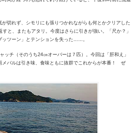
底が切れず、シモリにも張りつかれながらも何とかクリアした
ち返すと、またもアタリ。今度はさらに引きが強い。「尺か？」
ブッツーン」とテンションを失った……。
匹キャッチ（そのうち24㎝オーバーは７匹）。今回は「肝和え」
雨メバルは引き味、食味ともに抜群でこれからが本番！ ぜ