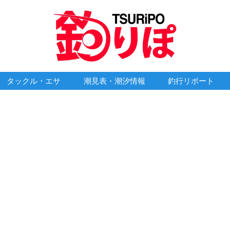
タックル・エサ
潮見表・潮汐情報
釣行リポート