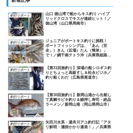
新着記事
山口 徳山湾で船からキス釣り ハイブ
釣行リポート
リッドクロスでキスが連続ヒット！／
徳山湾（山口県周南市）
ジュニアがボートキス釣りに挑戦！
釣行リポート
ボートフィッシングは、「あん（安
全」）きん（近場）たん（簡単）」
で！／網干南テトラ沖（兵庫県姫路
市）
【第31回旅釣り】深場の船シロギス釣
釣行リポート
りとちょっと高級すし＆松永ビジホ／
釣り船くわだ（広島県尾道市）
【第30回旅釣り】新岡山港から出船し
釣行リポート
て真鯛サビキ釣り＆鰆押し寿司・絶品
ラーメン／新岡山港（岡山県岡山市）
矢田川水系・湯舟川アユ釣行記「アタ
釣行リポート
リ鮮明・瀬掛かかり連発！」／兵庫県