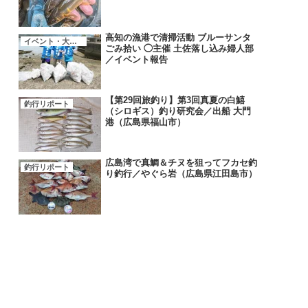
高知の漁港で清掃活動 ブルーサンタ
イベント・大会・キャンペーン
ごみ拾い ◯主催 土佐落し込み婦人部
／イベント報告
【第29回旅釣り】第3回真夏の白鱚
釣行リポート
（シロギス）釣り研究会／出船 大門
港（広島県福山市）
広島湾で真鯛＆チヌを狙ってフカセ釣
釣行リポート
り釣行／やぐら岩（広島県江田島市）