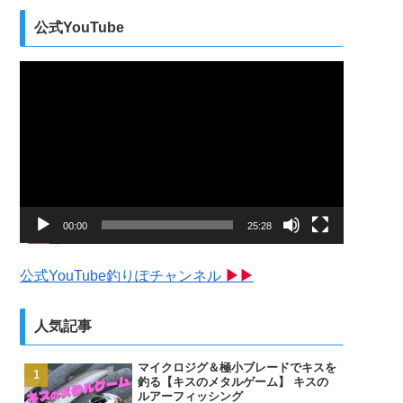
公式YouTube
動
画
プ
レ
ー
ヤ
ー
00:00
25:28
公式YouTube釣りぽチャンネル
▶▶
人気記事
マイクロジグ＆極小ブレードでキスを
釣る【キスのメタルゲーム】 キスの
ルアーフィッシング