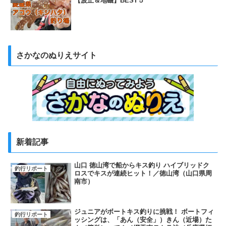
【波止＆地磯】BEST５
さかなのぬりえサイト
新着記事
山口 徳山湾で船からキス釣り ハイブリッドク
釣行リポート
ロスでキスが連続ヒット！／徳山湾（山口県周
南市）
ジュニアがボートキス釣りに挑戦！ ボートフィ
釣行リポート
ッシングは、「あん（安全」）きん（近場）た