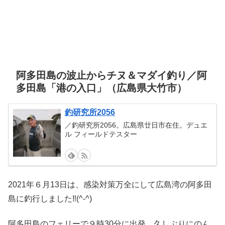
阿多田島の波止からチヌ＆マダイ釣り／阿
多田島「港の入口」（広島県大竹市）
釣研究所2056
／釣研究所2056。広島県廿日市在住。デュエ
ル フィールドテスター
2021年６月13日は、感染対策万全にして広島湾の阿多田
島に釣行しました‼️(^-^)
阿多田島のフェリーで９時30分に出発。久しぶりにのん