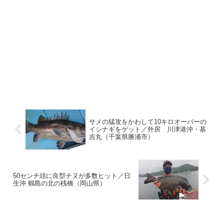
サメの猛攻をかわして10キロオーバーの
イシナギをゲット／外房 川津港沖・基
吉丸（千葉県勝浦市）
50センチ頭に良型チヌが多数ヒット／日
生沖 鶴島の北の桟橋（岡山県）