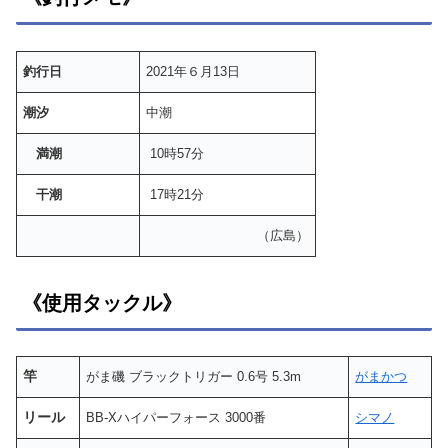
釣行日
2021年６月13日
潮汐
中潮
満潮
10時57分
干潮
17時21分
（広島）
《使用タックル》
竿
がま磯 ブラックトリガー 0.6号 5.3m
がまかつ
リール
BB-Xハイパーフォース 3000番
シマノ