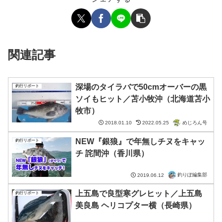
関連記事
深場のタイラバで50cmオーバーの黒
釣行リポート
ソイもヒット／苫小牧沖（北海道苫小
牧市）
めじろん号
2018.01.10
2022.05.25
NEW『銀狼』で年無しチヌをキャッ
釣行リポート
チ 詫間沖（香川県）
釣りぽ編集部
2019.06.12
上五島で良型寒グレヒット／上五島
釣行リポート
美良島 ヘリコプター横（長崎県）