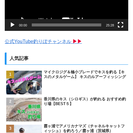
ヤ
ー
00:00
25:28
公式YouTube釣りぽチャンネル
▶▶
人気記事
マイクロジグ＆極小ブレードでキスを釣る【キ
スのメタルゲーム】 キスのルアーフィッシング
香川県のキス（シロギス）が釣れる おすすめ釣
り場【BEST５】
霞ヶ浦でアメリカナマズ（チャネルキャットフ
ィッシュ）を釣ろう／霞ヶ浦（茨城県）