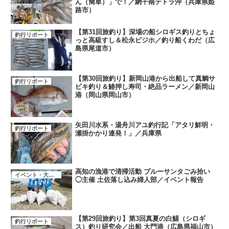
ん（簡単）」で！／網干南テトラ沖（兵庫県姫
路市）
【第31回旅釣り】深場の船シロギス釣りとちょ
釣行リポート
っと高級すし＆松永ビジホ／釣り船くわだ（広
島県尾道市）
【第30回旅釣り】新岡山港から出船して真鯛サ
釣行リポート
ビキ釣り＆鰆押し寿司・絶品ラーメン／新岡山
港（岡山県岡山市）
矢田川水系・湯舟川アユ釣行記「アタリ鮮明・
釣行リポート
瀬掛かかり連発！」／兵庫県
高知の漁港で清掃活動 ブルーサンタごみ拾い
イベント・大会・キャンペーン
◯主催 土佐落し込み婦人部／イベント報告
【第29回旅釣り】第3回真夏の白鱚（シロギ
釣行リポート
ス）釣り研究会／出船 大門港（広島県福山市）