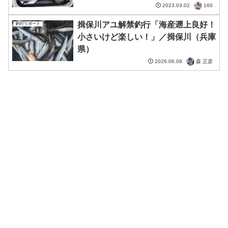
160
2023.03.02
揖保川アユ解禁釣行「海産遡上良好！
釣行リポート
小さいけど楽しい！」／揖保川（兵庫
県）
森 正彦
2026.06.09