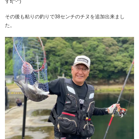
す❗(^-^)
その後も粘りの釣りで38センチのチヌを追加出来まし
た。