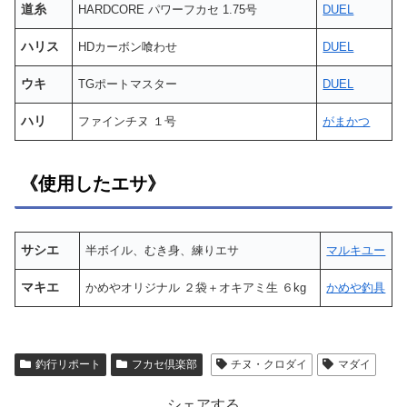
道糸
HARDCORE パワーフカセ 1.75号
DUEL
ハリス
HDカーボン喰わせ
DUEL
ウキ
TGポートマスター
DUEL
ハリ
ファインチヌ １号
がまかつ
《使用したエサ》
サシエ
半ボイル、むき身、練りエサ
マルキユー
マキエ
かめやオリジナル ２袋＋オキアミ生 ６kg
かめや釣具
釣行リポート
フカセ倶楽部
チヌ・クロダイ
マダイ
シェアする