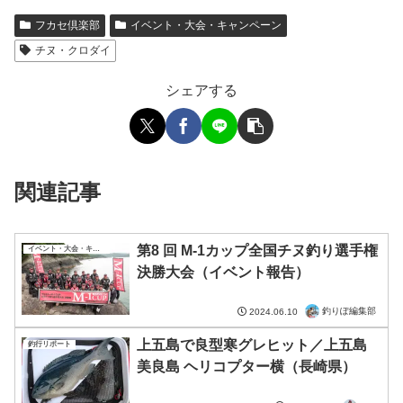
フカセ倶楽部
イベント・大会・キャンペーン
チヌ・クロダイ
シェアする
関連記事
第8 回 M-1カップ全国チヌ釣り選手権
イベント・大会・キャンペーン
決勝大会（イベント報告）
釣りぽ編集部
2024.06.10
上五島で良型寒グレヒット／上五島
釣行リポート
美良島 ヘリコプター横（長崎県）