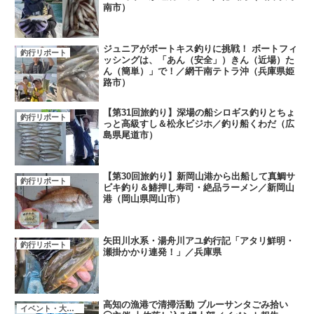
南市）
ジュニアがボートキス釣りに挑戦！ ボートフィ
釣行リポート
ッシングは、「あん（安全」）きん（近場）た
ん（簡単）」で！／網干南テトラ沖（兵庫県姫
路市）
【第31回旅釣り】深場の船シロギス釣りとちょ
釣行リポート
っと高級すし＆松永ビジホ／釣り船くわだ（広
島県尾道市）
【第30回旅釣り】新岡山港から出船して真鯛サ
釣行リポート
ビキ釣り＆鰆押し寿司・絶品ラーメン／新岡山
港（岡山県岡山市）
矢田川水系・湯舟川アユ釣行記「アタリ鮮明・
釣行リポート
瀬掛かかり連発！」／兵庫県
高知の漁港で清掃活動 ブルーサンタごみ拾い
イベント・大会・キャンペーン