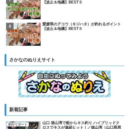
【波止＆地磯】BEST５
愛媛県のアコウ（キジハタ）が釣れるポイント
【波止＆地磯】BEST５
さかなのぬりえサイト
新着記事
山口 徳山湾で船からキス釣り ハイブリッドク
釣行リポート
ロスでキスが連続ヒット！／徳山湾（山口県周