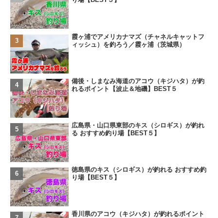
霞ヶ浦でアメリカナマズ（チャネルキャットフ
ィッシュ）を釣ろう／霞ヶ浦（茨城県）
備後・しまなみ海道のアコウ（キジハタ）が釣
れるポイント【波止＆地磯】BEST５
広島県・山口県東部のキス（シロギス）が釣れ
る おすすめ釣り場【BEST５】
徳島県のキス（シロギス）が釣れる おすすめ釣
り場【BEST５】
香川県のアコウ（キジハタ）が釣れるポイント