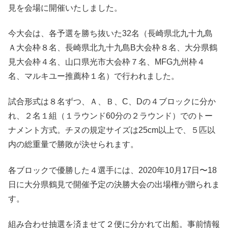
見を会場に開催いたしました。
今大会は、各予選を勝ち抜いた32名（長崎県北九十九島
Ａ大会枠８名、長崎県北九十九島B大会枠８名、大分県鶴
見大会枠４名、山口県光市大会枠７名、MFG九州枠４
名、マルキユー推薦枠１名）で行われました。
試合形式は８名ずつ、Ａ、Ｂ、C、Dの４ブロックに分か
れ、２名１組（１ラウンド60分の２ラウンド）でのトー
ナメント方式。チヌの規定サイズは25cm以上で、５匹以
内の総重量で勝敗が決せられます。
各ブロックで優勝した４選手には、2020年10月17日〜18
日に大分県鶴見で開催予定の決勝大会の出場権が贈られま
す。
組み合わせ抽選を済ませて２便に分かれて出船。事前情報