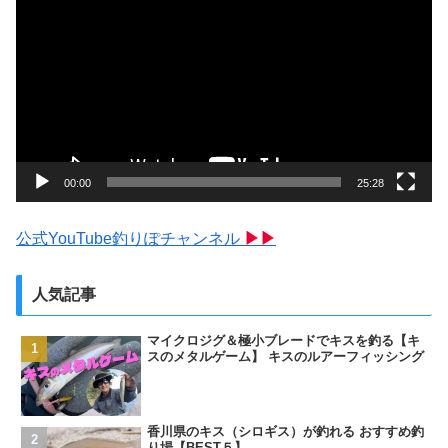
画
プ
レ
ー
ヤ
ー
00:00
25:28
公式YouTube釣りぽチャンネル
▶▶
人気記事
マイクロジグ＆極小ブレードでキスを釣る【キ
スのメタルゲーム】 キスのルアーフィッシング
香川県のキス（シロギス）が釣れる おすすめ釣
り場【BEST５】