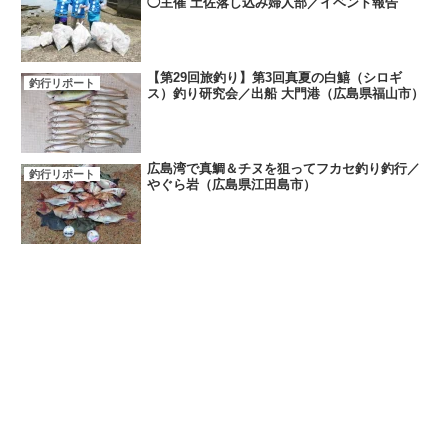
◯主催 土佐落し込み婦人部／イベント報告
【第29回旅釣り】第3回真夏の白鱚（シロギ
釣行リポート
ス）釣り研究会／出船 大門港（広島県福山市）
広島湾で真鯛＆チヌを狙ってフカセ釣り釣行／
釣行リポート
やぐら岩（広島県江田島市）