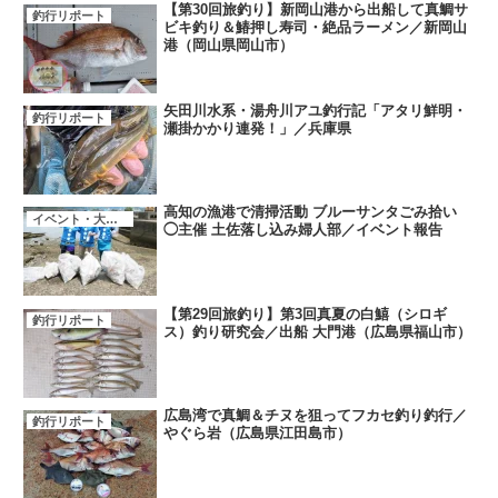
【第30回旅釣り】新岡山港から出船して真鯛サ
釣行リポート
ビキ釣り＆鰆押し寿司・絶品ラーメン／新岡山
港（岡山県岡山市）
矢田川水系・湯舟川アユ釣行記「アタリ鮮明・
釣行リポート
瀬掛かかり連発！」／兵庫県
高知の漁港で清掃活動 ブルーサンタごみ拾い
イベント・大会・キャンペーン
◯主催 土佐落し込み婦人部／イベント報告
【第29回旅釣り】第3回真夏の白鱚（シロギ
釣行リポート
ス）釣り研究会／出船 大門港（広島県福山市）
広島湾で真鯛＆チヌを狙ってフカセ釣り釣行／
釣行リポート
やぐら岩（広島県江田島市）