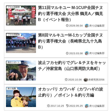
第11回マルキユー M-1CUP全国チヌ
フカセ倶楽部
釣り選手権大会 大分県 鶴見A／鶴見
B（イベント報告）
釣りぽ編集部
2026.06.04
第8回マルキユーM-1カップ全国チヌ
フカセ倶楽部
釣り選手権大会（長崎県北九十九島
B）
釣りぽ編集部
2023.03.08
波止フカセ釣りでグレ＆チヌをキャッ
釣行リポート
チ／沖家室島（山口県周防大島町）
釣研究所2056
2020.10.06
オカッパリ カワハギ（カワハギの波
釣り知識
止釣り）／ポイント＆釣り方編
釣りぽ編集部
2017.10.25
2022.05.25