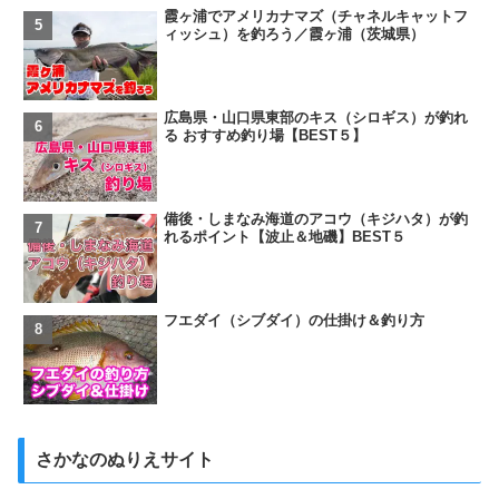
霞ヶ浦でアメリカナマズ（チャネルキャットフ
ィッシュ）を釣ろう／霞ヶ浦（茨城県）
広島県・山口県東部のキス（シロギス）が釣れ
る おすすめ釣り場【BEST５】
備後・しまなみ海道のアコウ（キジハタ）が釣
れるポイント【波止＆地磯】BEST５
フエダイ（シブダイ）の仕掛け＆釣り方
さかなのぬりえサイト