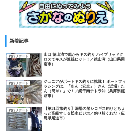
新着記事
山口 徳山湾で船からキス釣り ハイブリッドク
釣行リポート
ロスでキスが連続ヒット！／徳山湾（山口県周
南市）
ジュニアがボートキス釣りに挑戦！ ボートフィ
釣行リポート
ッシングは、「あん（安全」）きん（近場）た
ん（簡単）」で！／網干南テトラ沖（兵庫県姫
路市）
【第31回旅釣り】深場の船シロギス釣りとちょ
釣行リポート
っと高級すし＆松永ビジホ／釣り船くわだ（広
島県尾道市）