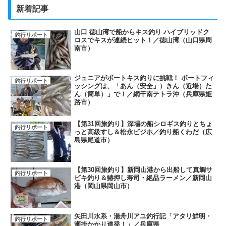
新着記事
山口 徳山湾で船からキス釣り ハイブリッドク
釣行リポート
ロスでキスが連続ヒット！／徳山湾（山口県周
南市）
ジュニアがボートキス釣りに挑戦！ ボートフィ
釣行リポート
ッシングは、「あん（安全」）きん（近場）た
ん（簡単）」で！／網干南テトラ沖（兵庫県姫
路市）
【第31回旅釣り】深場の船シロギス釣りとちょ
釣行リポート
っと高級すし＆松永ビジホ／釣り船くわだ（広
島県尾道市）
【第30回旅釣り】新岡山港から出船して真鯛サ
釣行リポート
ビキ釣り＆鰆押し寿司・絶品ラーメン／新岡山
港（岡山県岡山市）
矢田川水系・湯舟川アユ釣行記「アタリ鮮明・
釣行リポート
瀬掛かかり連発！」／兵庫県