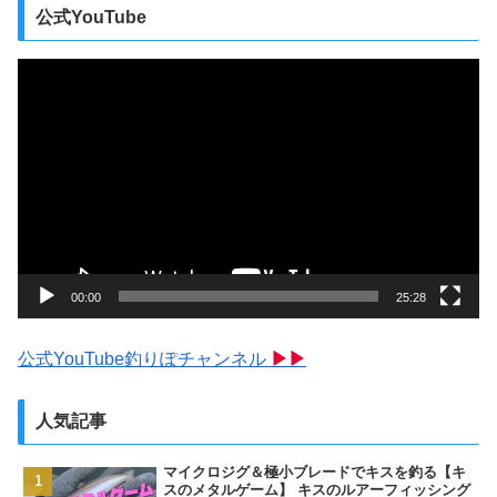
公式YouTube
動
画
プ
レ
ー
ヤ
ー
00:00
25:28
公式YouTube釣りぽチャンネル
▶▶
人気記事
マイクロジグ＆極小ブレードでキスを釣る【キ
スのメタルゲーム】 キスのルアーフィッシング