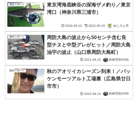
東京湾海底峡谷の深海ザメ釣り／東京
釣行リポート
湾口（神奈川県三浦市）
めじろん号
2020.05.13
2022.05.25
周防大島の波止から50センチ含む良
釣行リポート
型チヌと中型グレがヒット／周防大島
油宇の波止（山口県周防大島町）
釣研究所2056
2021.09.15
秋のアオリイカシーズン到来！／バッ
釣行リポート
ケンモーツアルト工場裏（広島県廿日
市市）
釣研究所2056
2022.09.14