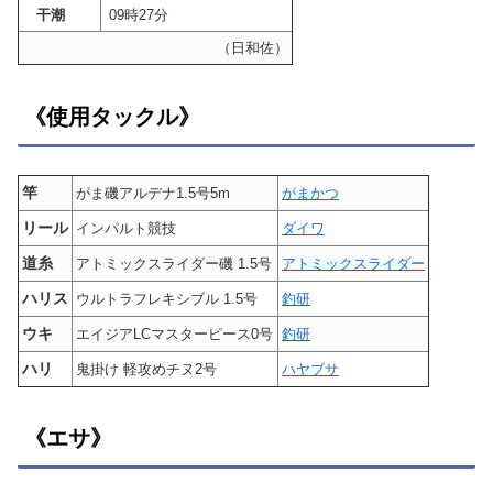
干潮
09時27分
（日和佐）
《使用タックル》
竿
がま磯アルデナ1.5号5m
がまかつ
リール
インパルト競技
ダイワ
道糸
アトミックスライダー磯 1.5号
アトミックスライダー
ハリス
ウルトラフレキシブル 1.5号
釣研
ウキ
エイジアLCマスターピース0号
釣研
ハリ
鬼掛け 軽攻めチヌ2号
ハヤブサ
《エサ》