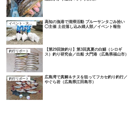
高知の漁港で清掃活動 ブルーサンタごみ拾い
イベント・大会・キャンペーン
◯主催 土佐落し込み婦人部／イベント報告
【第29回旅釣り】第3回真夏の白鱚（シロギ
釣行リポート
ス）釣り研究会／出船 大門港（広島県福山市）
広島湾で真鯛＆チヌを狙ってフカセ釣り釣行／
釣行リポート
やぐら岩（広島県江田島市）