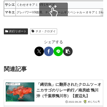
サシエ
くわせオキアミ V9 Lサイズ
マキエ
グレパワーV9徳用、チヌパワームギスペシャル＋オキアミ３kg×
スクロールできます
釣行リポート
チヌ・クロダイ
シェアする
関連記事
「縄切魚」に翻弄されたクロムツ～オ
釣行リポート
ニカサゴのリレー釣行／南房総 鴨川
沖（千葉県鴨川市）【渡辺丸】
めじろん号
2022.09.29