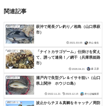
関連記事
萩沖で尾長グレ釣り／相島（山口県萩
釣行リポート
市）
井山 俊生
2021.03.05
「ナイトカサゴゲーム」仕掛けを変え
釣行リポート
て、誘って連発！／網干（兵庫県姫路
市）
森 正彦
2026.04.21
瀬戸内で良型グレ＆イサキ狙い（山口
釣行リポート
県上関沖 ホウジロ島）
釣りぽ編集部
2022.11.21
2023.12.15
波止からチヌ＆真鯛をキャッチ／周防
釣行リポート