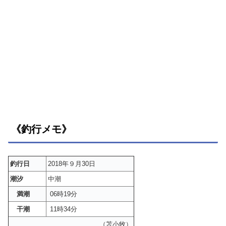
《釣行メモ》
釣行日
2018年９月30日
潮汐
中潮
満潮
06時19分
干潮
11時34分
（苫小牧）