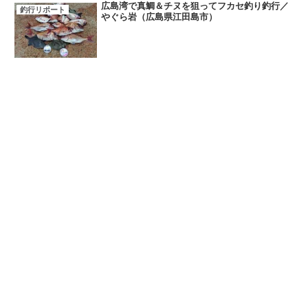
広島湾で真鯛＆チヌを狙ってフカセ釣り釣行／
釣行リポート
やぐら岩（広島県江田島市）