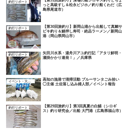
【第31回旅釣り】深場の船シロギス釣りとちょ
釣行リポート
っと高級すし＆松永ビジホ／釣り船くわだ（広
島県尾道市）
【第30回旅釣り】新岡山港から出船して真鯛サ
釣行リポート
ビキ釣り＆鰆押し寿司・絶品ラーメン／新岡山
港（岡山県岡山市）
矢田川水系・湯舟川アユ釣行記「アタリ鮮明・
釣行リポート
瀬掛かかり連発！」／兵庫県
高知の漁港で清掃活動 ブルーサンタごみ拾い
イベント・大会・キャンペーン
◯主催 土佐落し込み婦人部／イベント報告
【第29回旅釣り】第3回真夏の白鱚（シロギ
釣行リポート
ス）釣り研究会／出船 大門港（広島県福山市）