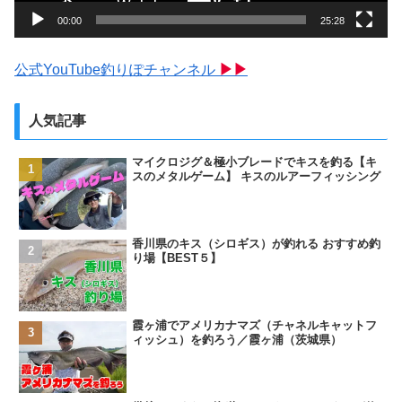
00:00
25:28
公式YouTube釣りぽチャンネル
▶▶
人気記事
マイクロジグ＆極小ブレードでキスを釣る【キ
スのメタルゲーム】 キスのルアーフィッシング
香川県のキス（シロギス）が釣れる おすすめ釣
り場【BEST５】
霞ヶ浦でアメリカナマズ（チャネルキャットフ
ィッシュ）を釣ろう／霞ヶ浦（茨城県）