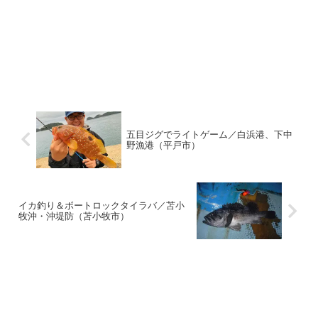
五目ジグでライトゲーム／白浜港、下中
野漁港（平戸市）
イカ釣り＆ボートロックタイラバ／苫小
牧沖・沖堤防（苫小牧市）