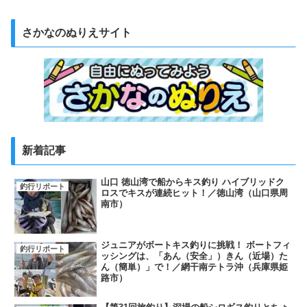
さかなのぬりえサイト
新着記事
山口 徳山湾で船からキス釣り ハイブリッドク
釣行リポート
ロスでキスが連続ヒット！／徳山湾（山口県周
南市）
ジュニアがボートキス釣りに挑戦！ ボートフィ
釣行リポート
ッシングは、「あん（安全」）きん（近場）た
ん（簡単）」で！／網干南テトラ沖（兵庫県姫
路市）