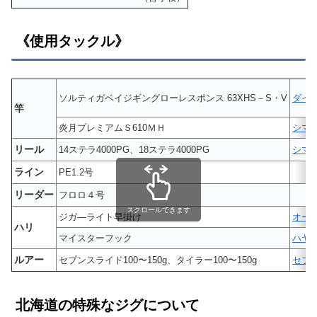
《使用タックル》
ソルティガベイジギングローレスポンス 63XHS－S・V
ダイ
竿
炎月プレミアムＳ610ＭＨ
シマ
リール
14ステラ4000PG、18ステラ4000PG
シマ
ライン
PE1.2号
リーダー
フロロ４号
スクロールできます
ジガ―ライト早掛け
オー
ハリ
マイスターフック
ハヤ
ルアー
セブンスライド100〜150g、タイラー100〜150g
セブ
北海道の特殊なジグについて