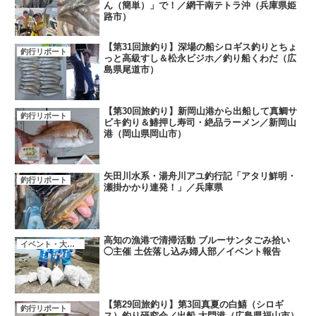
ん（簡単）」で！／網干南テトラ沖（兵庫県姫
路市）
【第31回旅釣り】深場の船シロギス釣りとちょ
釣行リポート
っと高級すし＆松永ビジホ／釣り船くわだ（広
島県尾道市）
【第30回旅釣り】新岡山港から出船して真鯛サ
釣行リポート
ビキ釣り＆鰆押し寿司・絶品ラーメン／新岡山
港（岡山県岡山市）
矢田川水系・湯舟川アユ釣行記「アタリ鮮明・
釣行リポート
瀬掛かかり連発！」／兵庫県
高知の漁港で清掃活動 ブルーサンタごみ拾い
イベント・大会・キャンペーン
◯主催 土佐落し込み婦人部／イベント報告
【第29回旅釣り】第3回真夏の白鱚（シロギ
釣行リポート
ス）釣り研究会／出船 大門港（広島県福山市）