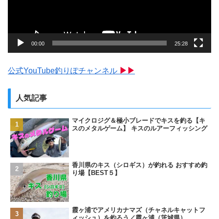
ヤ
ー
00:00
25:28
公式YouTube釣りぽチャンネル
▶▶
人気記事
マイクロジグ＆極小ブレードでキスを釣る【キ
スのメタルゲーム】 キスのルアーフィッシング
香川県のキス（シロギス）が釣れる おすすめ釣
り場【BEST５】
霞ヶ浦でアメリカナマズ（チャネルキャットフ
ィッシュ）を釣ろう／霞ヶ浦（茨城県）