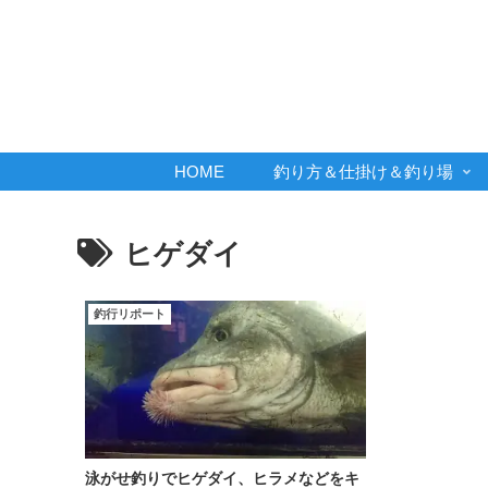
HOME
釣り方＆仕掛け＆釣り場
ヒゲダイ
釣行リポート
泳がせ釣りでヒゲダイ、ヒラメなどをキ