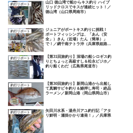
山口 徳山湾で船からキス釣り ハイブ
釣行リポート
リッドクロスでキスが連続ヒット！／
徳山湾（山口県周南市）
ジュニアがボートキス釣りに挑戦！
釣行リポート
ボートフィッシングは、「あん（安
全」）きん（近場）たん（簡単）」
で！／網干南テトラ沖（兵庫県姫路
市）
【第31回旅釣り】深場の船シロギス釣
釣行リポート
りとちょっと高級すし＆松永ビジホ／
釣り船くわだ（広島県尾道市）
【第30回旅釣り】新岡山港から出船し
釣行リポート
て真鯛サビキ釣り＆鰆押し寿司・絶品
ラーメン／新岡山港（岡山県岡山市）
矢田川水系・湯舟川アユ釣行記「アタ
釣行リポート
リ鮮明・瀬掛かかり連発！」／兵庫県