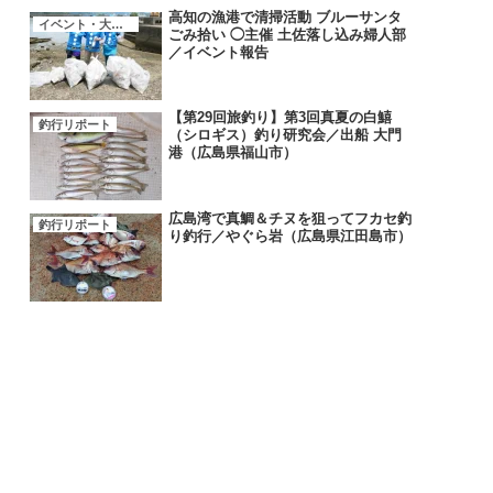
高知の漁港で清掃活動 ブルーサンタ
イベント・大会・キャンペーン
ごみ拾い ◯主催 土佐落し込み婦人部
／イベント報告
【第29回旅釣り】第3回真夏の白鱚
釣行リポート
（シロギス）釣り研究会／出船 大門
港（広島県福山市）
広島湾で真鯛＆チヌを狙ってフカセ釣
釣行リポート
り釣行／やぐら岩（広島県江田島市）