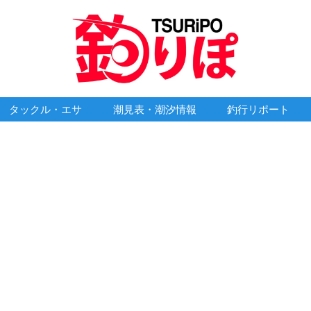
タックル・エサ
潮見表・潮汐情報
釣行リポート