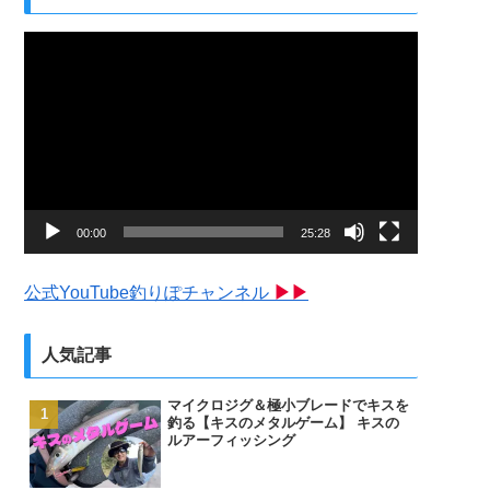
動
画
プ
レ
ー
ヤ
ー
00:00
25:28
公式YouTube釣りぽチャンネル
▶▶
人気記事
マイクロジグ＆極小ブレードでキスを
釣る【キスのメタルゲーム】 キスの
ルアーフィッシング