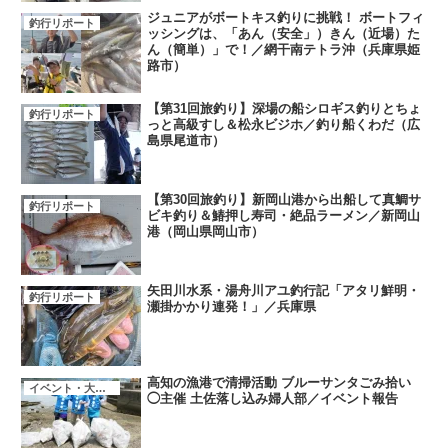
ジュニアがボートキス釣りに挑戦！ ボートフィ
釣行リポート
ッシングは、「あん（安全」）きん（近場）た
ん（簡単）」で！／網干南テトラ沖（兵庫県姫
路市）
【第31回旅釣り】深場の船シロギス釣りとちょ
釣行リポート
っと高級すし＆松永ビジホ／釣り船くわだ（広
島県尾道市）
【第30回旅釣り】新岡山港から出船して真鯛サ
釣行リポート
ビキ釣り＆鰆押し寿司・絶品ラーメン／新岡山
港（岡山県岡山市）
矢田川水系・湯舟川アユ釣行記「アタリ鮮明・
釣行リポート
瀬掛かかり連発！」／兵庫県
高知の漁港で清掃活動 ブルーサンタごみ拾い
イベント・大会・キャンペーン
◯主催 土佐落し込み婦人部／イベント報告