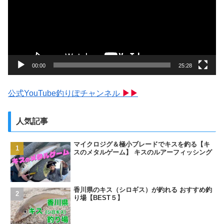
レ
ー
ヤ
ー
00:00
25:28
公式YouTube釣りぽチャンネル
▶▶
人気記事
マイクロジグ＆極小ブレードでキスを釣る【キ
スのメタルゲーム】 キスのルアーフィッシング
香川県のキス（シロギス）が釣れる おすすめ釣
り場【BEST５】