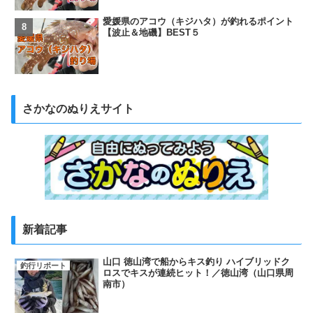
愛媛県のアコウ（キジハタ）が釣れるポイント
【波止＆地磯】BEST５
さかなのぬりえサイト
新着記事
山口 徳山湾で船からキス釣り ハイブリッドク
釣行リポート
ロスでキスが連続ヒット！／徳山湾（山口県周
南市）