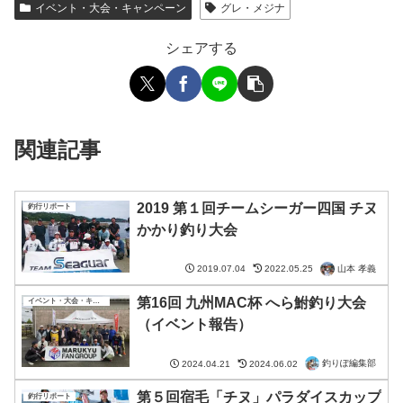
イベント・大会・キャンペーン
グレ・メジナ
シェアする
関連記事
2019 第１回チームシーガー四国 チヌ
釣行リポート
かかり釣り大会
山本 孝義
2019.07.04
2022.05.25
第16回 九州MAC杯 へら鮒釣り大会
イベント・大会・キャンペーン
（イベント報告）
釣りぽ編集部
2024.04.21
2024.06.02
第５回宿毛「チヌ」パラダイスカップ
釣行リポート