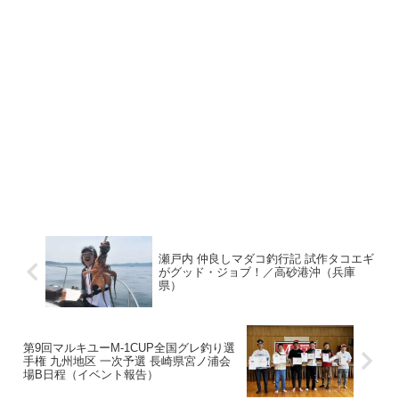
瀬戸内 仲良しマダコ釣行記 試作タコエギ
がグッド・ジョブ！／高砂港沖（兵庫
県）
第9回マルキユーM-1CUP全国グレ釣り選
手権 九州地区 一次予選 長崎県宮ノ浦会
場B日程（イベント報告）