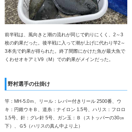
前半戦は、風向きと潮の流れが同じで釣りにくく、2～3
枚の釣果だった。後半戦に入って潮が上げに代わり竿2～
3本先で釣果が得られた。終了間際にかけた魚が最大魚で
くわせオキアミV9（M）での釣果がメインだった。
野村選手の仕掛け
竿：MH-5.0ｍ、リール：レバー付きリール 2500番、ウ
キ：円錐ウキＢ、道糸：ナイロン 1.5号、ハリス：フロロ
1.5号、針：グレ針 5号、ガン玉：Ｂ（ストッパーの30㎝
下）、Ｇ5（ハリスの真ん中より上）