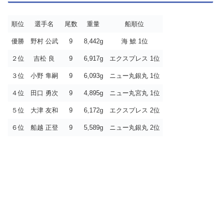
順位
選手名
尾数
重量
船順位
優勝
野村 公武
9
8,442g
海 鯱 1位
２位
吉松 良
9
6,917g
エクスプレス 1位
３位
小野 隼嗣
9
6,093g
ニュー丸銀丸 1位
４位
田口 勇次
9
4,895g
ニュー丸宮丸 1位
５位
大津 友和
9
6,172g
エクスプレス 2位
６位
船越 正登
9
5,589g
ニュー丸銀丸 2位