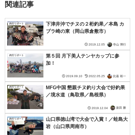
関連記事
下津井沖でチヌの２桁釣果／本島 カ
釣行リポート
ブラ崎の東（岡山県倉敷市）
寺山 博行
2019.12.05
第５回 月下美人テンヤカップに参
釣行リポート
加！
比嘉 裕一
2019.09.10
2022.05.25
MFG中国 懇親チヌ釣り大会で好釣果
釣行リポート
／境水道（鳥取県／島根県）
泉田 勝
2019.12.04
山口県徳山湾で大会で入賞！／蛙島大
釣行リポート
岩（山口県周南市）