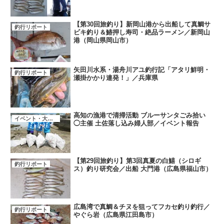
【第30回旅釣り】新岡山港から出船して真鯛サ
釣行リポート
ビキ釣り＆鰆押し寿司・絶品ラーメン／新岡山
港（岡山県岡山市）
矢田川水系・湯舟川アユ釣行記「アタリ鮮明・
釣行リポート
瀬掛かかり連発！」／兵庫県
高知の漁港で清掃活動 ブルーサンタごみ拾い
イベント・大会・キャンペーン
◯主催 土佐落し込み婦人部／イベント報告
【第29回旅釣り】第3回真夏の白鱚（シロギ
釣行リポート
ス）釣り研究会／出船 大門港（広島県福山市）
広島湾で真鯛＆チヌを狙ってフカセ釣り釣行／
釣行リポート
やぐら岩（広島県江田島市）