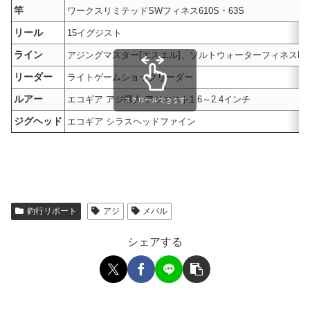
竿
ワークスリミテッドSWフィネス610S・63S
リール
15イグジスト
ライン
アジングマスター[エスエル]、ソルトウォーターフィネスPE 
リーダー
ライトゲームショックリーダー
ルアー
エコギア アジ職人 アジマスト1.6～2.4インチ
スクロールできます
ジグヘッド
エコギア シラスヘッドファイン
釣行リポート
アジ
メバル
シェアする