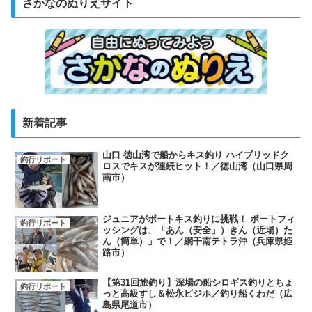
さかなのぬりえサイト
新着記事
山口 徳山湾で船からキス釣り ハイブリッドク
釣行リポート
ロスでキスが連続ヒット！／徳山湾（山口県周
南市）
ジュニアがボートキス釣りに挑戦！ ボートフィ
釣行リポート
ッシングは、「あん（安全」）きん（近場）た
ん（簡単）」で！／網干南テトラ沖（兵庫県姫
路市）
【第31回旅釣り】深場の船シロギス釣りとちょ
釣行リポート
っと高級すし＆松永ビジホ／釣り船くわだ（広
島県尾道市）