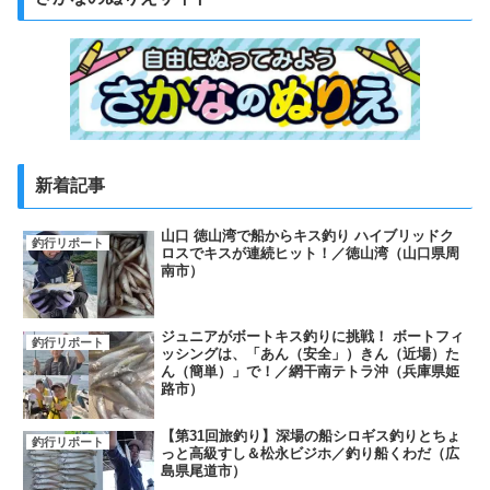
新着記事
山口 徳山湾で船からキス釣り ハイブリッドク
釣行リポート
ロスでキスが連続ヒット！／徳山湾（山口県周
南市）
ジュニアがボートキス釣りに挑戦！ ボートフィ
釣行リポート
ッシングは、「あん（安全」）きん（近場）た
ん（簡単）」で！／網干南テトラ沖（兵庫県姫
路市）
【第31回旅釣り】深場の船シロギス釣りとちょ
釣行リポート
っと高級すし＆松永ビジホ／釣り船くわだ（広
島県尾道市）