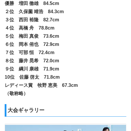
優勝 増田 徹雄 84.5cm
２位 久保薗 靖浩 84.3cm
３位 西田 裕隆 82.7cm
４位 高橋 舟 78.8cm
５位 梅田 真俊 73.6cm
６位 岡本 侑也 72.9cm
７位 可部 恒 72.4cm
８位 藤井 晃希 72.0cm
９位 綱川 康雄 71.9cm
10位 佐藤 啓太 71.8cm
レディース賞 牧野 恵美 67.3cm
（敬称略）
大会ギャラリー