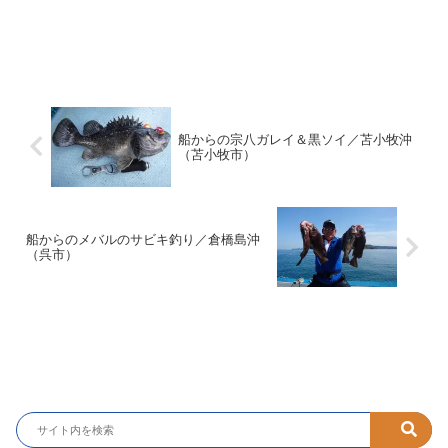
船からの宗八ガレイ＆黒ソイ／苫小牧沖
（苫小牧市）
船からのメバルのサビキ釣り／倉橋島沖
（呉市）