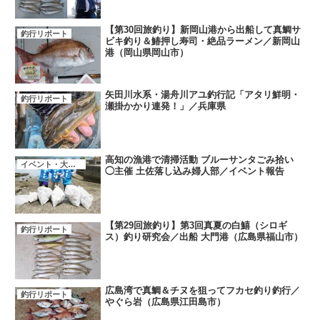
【第30回旅釣り】新岡山港から出船して真鯛サ
釣行リポート
ビキ釣り＆鰆押し寿司・絶品ラーメン／新岡山
港（岡山県岡山市）
矢田川水系・湯舟川アユ釣行記「アタリ鮮明・
釣行リポート
瀬掛かかり連発！」／兵庫県
高知の漁港で清掃活動 ブルーサンタごみ拾い
イベント・大会・キャンペーン
◯主催 土佐落し込み婦人部／イベント報告
【第29回旅釣り】第3回真夏の白鱚（シロギ
釣行リポート
ス）釣り研究会／出船 大門港（広島県福山市）
広島湾で真鯛＆チヌを狙ってフカセ釣り釣行／
釣行リポート
やぐら岩（広島県江田島市）