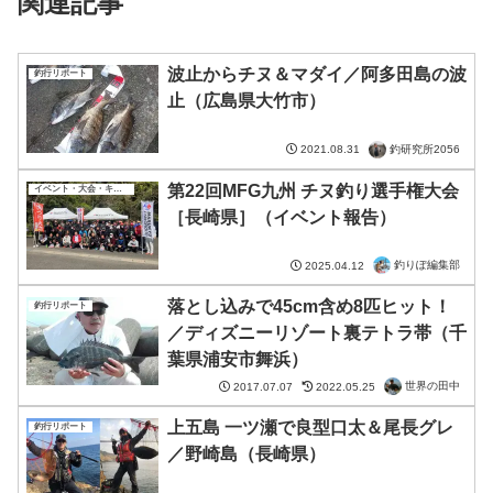
関連記事
波止からチヌ＆マダイ／阿多田島の波
釣行リポート
止（広島県大竹市）
釣研究所2056
2021.08.31
第22回MFG九州 チヌ釣り選手権大会
イベント・大会・キャンペーン
［長崎県］（イベント報告）
釣りぽ編集部
2025.04.12
落とし込みで45cm含め8匹ヒット！
釣行リポート
／ディズニーリゾート裏テトラ帯（千
葉県浦安市舞浜）
世界の田中
2017.07.07
2022.05.25
上五島 一ツ瀬で良型口太＆尾長グレ
釣行リポート
／野崎島（長崎県）