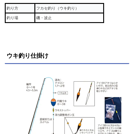
釣り方
フカセ釣り（ウキ釣り）
釣り場
磯・波止
ウキ釣り仕掛け