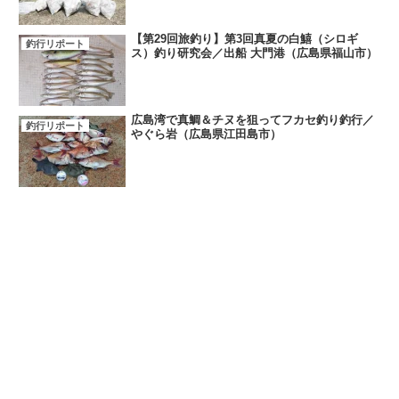
【第29回旅釣り】第3回真夏の白鱚（シロギ
釣行リポート
ス）釣り研究会／出船 大門港（広島県福山市）
広島湾で真鯛＆チヌを狙ってフカセ釣り釣行／
釣行リポート
やぐら岩（広島県江田島市）