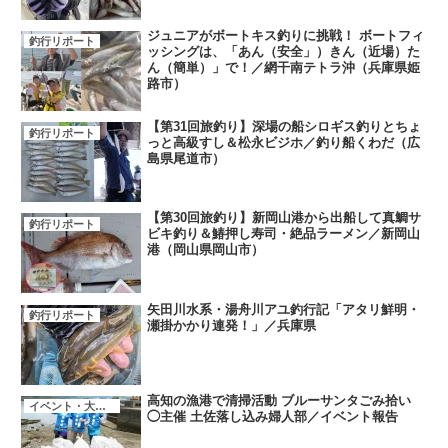
ジュニアがボートキス釣りに挑戦！ ボートフィ
釣行リポート
ッシングは、「あん（安全」）きん（近場）た
ん（簡単）」で！／網干南テトラ沖（兵庫県姫
路市）
【第31回旅釣り】深場の船シロギス釣りとちょ
釣行リポート
っと高級すし＆松永ビジホ／釣り船くわだ（広
島県尾道市）
【第30回旅釣り】新岡山港から出船して真鯛サ
釣行リポート
ビキ釣り＆鰆押し寿司・絶品ラーメン／新岡山
港（岡山県岡山市）
矢田川水系・湯舟川アユ釣行記「アタリ鮮明・
釣行リポート
瀬掛かかり連発！」／兵庫県
高知の漁港で清掃活動 ブルーサンタごみ拾い
イベント・大会・キャンペーン
◯主催 土佐落し込み婦人部／イベント報告