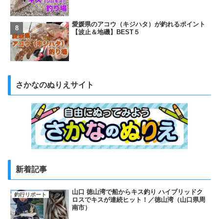
愛媛県のアコウ（キジハタ）が釣れるポイント
【波止＆地磯】BEST５
さかなのぬりえサイト
新着記事
山口 徳山湾で船からキス釣り ハイブリッドク
釣行リポート
ロスでキスが連続ヒット！／徳山湾（山口県周
南市）