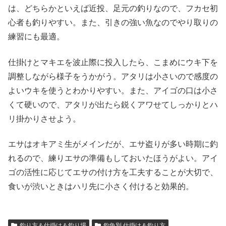
は、どちらかといえば近投、足元の釣りなので、フカセ初
心者も釣りやすい。また、引きの強い魚なのでやり取りの
練習にも最適。
仕掛けとマキエを波止際に投入したら、こまめにウキ下を
調整しながら様子をうかがう。アタリは小さいので感度の
よいウキを使うとわかりやすい。また、アイゴの口は小さ
くて硬いので、アタリが出たら鋭くアワせてしっかりとハ
リ掛かりさせよう。
エサはオキアミ生がメインだが、エサ盗りが多い時期に釣
れるので、練りエサの準備もしておいたほうがよい。アイ
ゴの活性に応じてエサの付け方を工夫することが大切で、
食いが渋いときはハリ先に小さく付けると効果的。
釣り方＆仕掛け＆釣り場
釣魚別 仕掛け＆釣り方