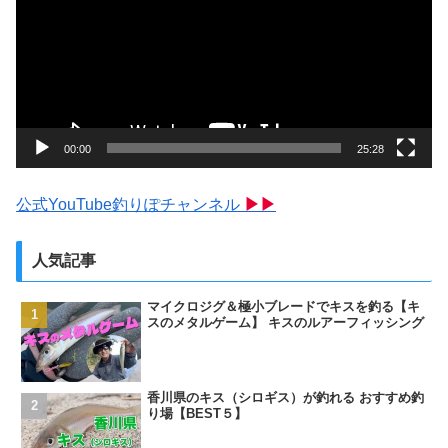
プ
レ
ー
ヤ
ー
00:00
25:28
公式YouTube釣りぽチャンネル
▶▶
人気記事
マイクロジグ＆極小ブレードでキスを釣る【キ
スのメタルゲーム】 キスのルアーフィッシング
香川県のキス（シロギス）が釣れる おすすめ釣
り場【BEST５】