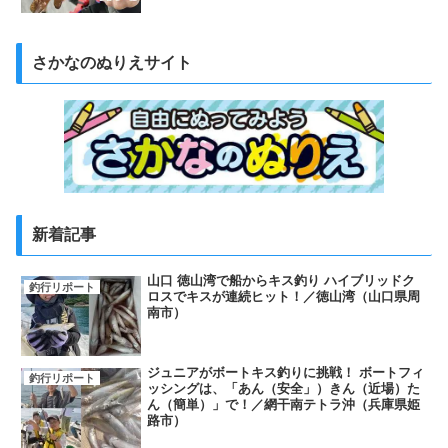
さかなのぬりえサイト
新着記事
山口 徳山湾で船からキス釣り ハイブリッドク
釣行リポート
ロスでキスが連続ヒット！／徳山湾（山口県周
南市）
ジュニアがボートキス釣りに挑戦！ ボートフィ
釣行リポート
ッシングは、「あん（安全」）きん（近場）た
ん（簡単）」で！／網干南テトラ沖（兵庫県姫
路市）