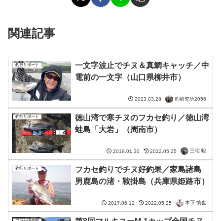
関連記事
一文字波止でチヌ＆真鯛キャッチ／中
釣行リポート
電前の一文字（山口県柳井市）
釣研究所2056
2023.03.28
徳山湾で寒チヌのフカセ釣り／徳山湾
釣行リポート
蛙島「大岩」（周南市）
三宅 駿
2019.01.30
2022.05.25
フカセ釣りでチヌ好釣果／家島諸島
釣行リポート
男鹿島の渚・鞍掛島（兵庫県姫路市）
木下 慎也
2017.06.12
2022.05.25
フカセ倶楽部