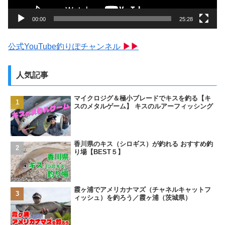
ー
00:00
25:28
公式YouTube釣りぽチャンネル
▶▶
人気記事
マイクロジグ＆極小ブレードでキスを釣る【キ
スのメタルゲーム】 キスのルアーフィッシング
香川県のキス（シロギス）が釣れる おすすめ釣
り場【BEST５】
霞ヶ浦でアメリカナマズ（チャネルキャットフ
ィッシュ）を釣ろう／霞ヶ浦（茨城県）