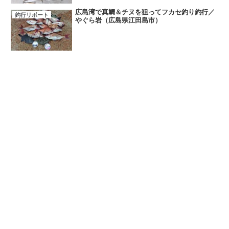
広島湾で真鯛＆チヌを狙ってフカセ釣り釣行／
釣行リポート
やぐら岩（広島県江田島市）