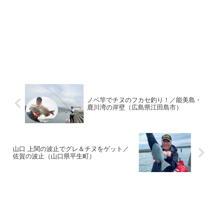
ノベ竿でチヌのフカセ釣り！／能美島・
鹿川湾の岸壁（広島県江田島市）
山口 上関の波止でグレ＆チヌをゲット／
佐賀の波止（山口県平生町）