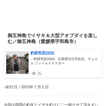
御五神島でイサキ＆大型アオブダイを楽し
む／御五神島（愛媛県宇和島市）
釣研究所2056
／釣研究所2056。広島県廿日市在住。デュエ
ル フィールドテスター
○釣行日／2023年７月２日
今回は四国の釣友とイサキ釣りにご一緒させて頂きまし