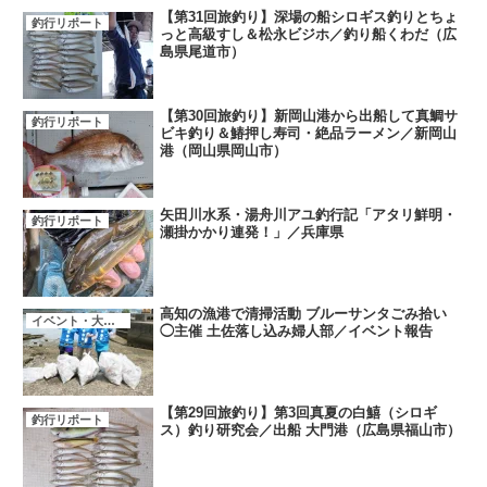
【第31回旅釣り】深場の船シロギス釣りとちょ
釣行リポート
っと高級すし＆松永ビジホ／釣り船くわだ（広
島県尾道市）
【第30回旅釣り】新岡山港から出船して真鯛サ
釣行リポート
ビキ釣り＆鰆押し寿司・絶品ラーメン／新岡山
港（岡山県岡山市）
矢田川水系・湯舟川アユ釣行記「アタリ鮮明・
釣行リポート
瀬掛かかり連発！」／兵庫県
高知の漁港で清掃活動 ブルーサンタごみ拾い
イベント・大会・キャンペーン
◯主催 土佐落し込み婦人部／イベント報告
【第29回旅釣り】第3回真夏の白鱚（シロギ
釣行リポート
ス）釣り研究会／出船 大門港（広島県福山市）