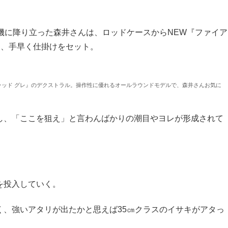
磯に降り立った森井さんは、ロッドケースからNEW『ファイア
出し、手早く仕掛けをセット。
ッド グレ』のデクストラル。操作性に優れるオールラウンドモデルで、森井さんお気に
し、「ここを狙え」と言わんばかりの潮目やヨレが形成されて
を投入していく。
く、強いアタリが出たかと思えば35㎝クラスのイサキがアタっ