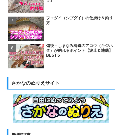
５】
フエダイ（シブダイ）の仕掛け＆釣り
方
備後・しまなみ海道のアコウ（キジハ
タ）が釣れるポイント【波止＆地磯】
BEST５
さかなのぬりえサイト