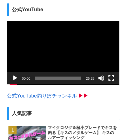
公式YouTube
動
画
プ
レ
ー
ヤ
ー
00:00
25:28
公式YouTube釣りぽチャンネル
▶▶
人気記事
マイクロジグ＆極小ブレードでキスを
釣る【キスのメタルゲーム】 キスの
ルアーフィッシング