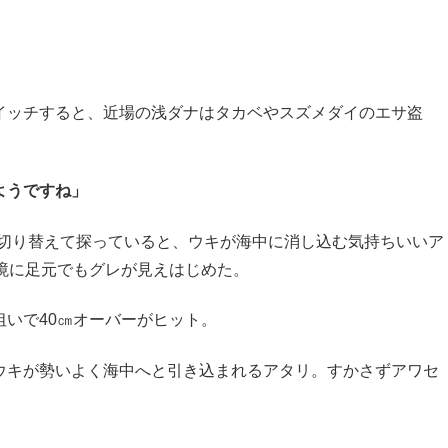
イッチすると、近場の浅ダナはタカベやスズメダイのエサ盗
ようですね」
に切り替えて探っていると、ウキが海中に消し込む気持ちいいア
境に足元でもグレが見えはじめた。
いで40㎝オーバーがヒット。
ウキが勢いよく海中へと引き込まれるアタリ。すかさずアワセ
。