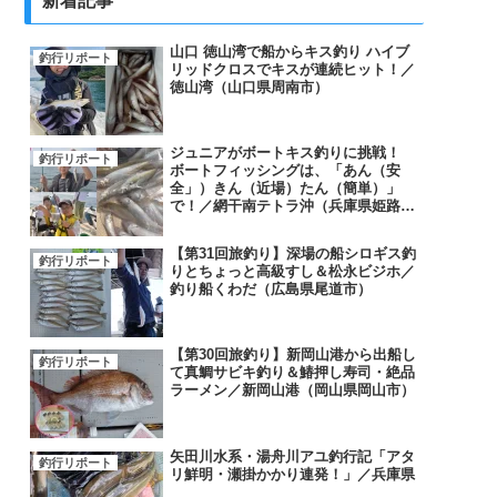
新着記事
山口 徳山湾で船からキス釣り ハイブ
釣行リポート
リッドクロスでキスが連続ヒット！／
徳山湾（山口県周南市）
ジュニアがボートキス釣りに挑戦！
釣行リポート
ボートフィッシングは、「あん（安
全」）きん（近場）たん（簡単）」
で！／網干南テトラ沖（兵庫県姫路
市）
【第31回旅釣り】深場の船シロギス釣
釣行リポート
りとちょっと高級すし＆松永ビジホ／
釣り船くわだ（広島県尾道市）
【第30回旅釣り】新岡山港から出船し
釣行リポート
て真鯛サビキ釣り＆鰆押し寿司・絶品
ラーメン／新岡山港（岡山県岡山市）
矢田川水系・湯舟川アユ釣行記「アタ
釣行リポート
リ鮮明・瀬掛かかり連発！」／兵庫県