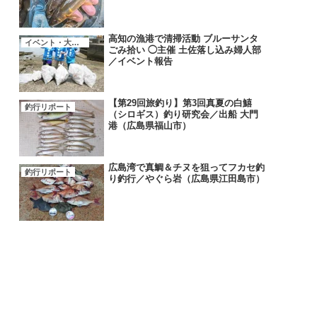
高知の漁港で清掃活動 ブルーサンタ
イベント・大会・キャンペーン
ごみ拾い ◯主催 土佐落し込み婦人部
／イベント報告
【第29回旅釣り】第3回真夏の白鱚
釣行リポート
（シロギス）釣り研究会／出船 大門
港（広島県福山市）
広島湾で真鯛＆チヌを狙ってフカセ釣
釣行リポート
り釣行／やぐら岩（広島県江田島市）