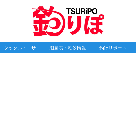
タックル・エサ
潮見表・潮汐情報
釣行リポート