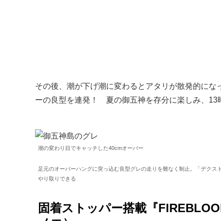
その後、潮が下げ潮に変わるとアタリが散発的にな
ーの良型を連発！ 夏の御五神を存分に楽しみ、13
潮の変わり目でキャッチした40cmオーバー
足元のオーバーハングに突っ込む良型グレの走りを難なく制止。「デクストラ
やり取りできる
固着ストッパー搭載『FIREBLOO