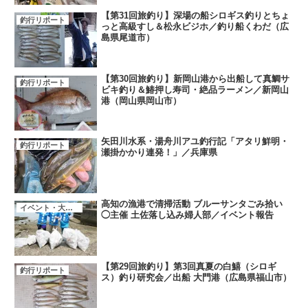
【第31回旅釣り】深場の船シロギス釣りとちょ
釣行リポート
っと高級すし＆松永ビジホ／釣り船くわだ（広
島県尾道市）
【第30回旅釣り】新岡山港から出船して真鯛サ
釣行リポート
ビキ釣り＆鰆押し寿司・絶品ラーメン／新岡山
港（岡山県岡山市）
矢田川水系・湯舟川アユ釣行記「アタリ鮮明・
釣行リポート
瀬掛かかり連発！」／兵庫県
高知の漁港で清掃活動 ブルーサンタごみ拾い
イベント・大会・キャンペーン
◯主催 土佐落し込み婦人部／イベント報告
【第29回旅釣り】第3回真夏の白鱚（シロギ
釣行リポート
ス）釣り研究会／出船 大門港（広島県福山市）