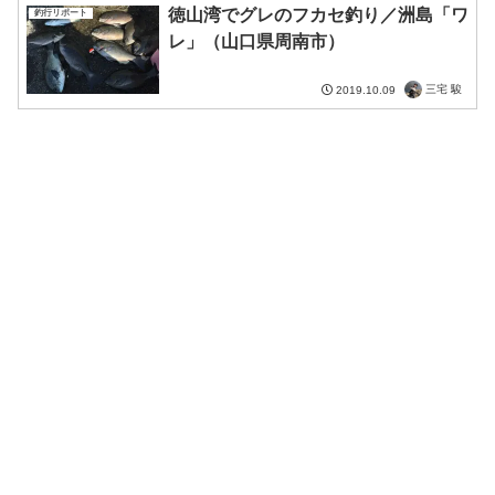
徳山湾でグレのフカセ釣り／洲島「ワ
釣行リポート
レ」（山口県周南市）
三宅 駿
2019.10.09