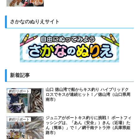
さかなのぬりえサイト
新着記事
山口 徳山湾で船からキス釣り ハイブリッドク
釣行リポート
ロスでキスが連続ヒット！／徳山湾（山口県周
南市）
ジュニアがボートキス釣りに挑戦！ ボートフィ
釣行リポート
ッシングは、「あん（安全」）きん（近場）た
ん（簡単）」で！／網干南テトラ沖（兵庫県姫
路市）