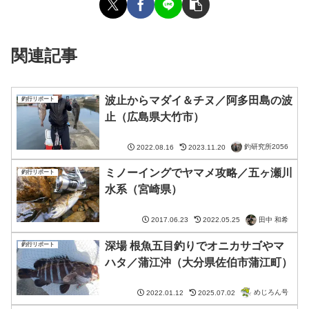
関連記事
波止からマダイ＆チヌ／阿多田島の波
釣行リポート
止（広島県大竹市）
釣研究所2056
2022.08.16
2023.11.20
ミノーイングでヤマメ攻略／五ヶ瀬川
釣行リポート
水系（宮崎県）
田中 和希
2017.06.23
2022.05.25
深場 根魚五目釣りでオニカサゴやマ
釣行リポート
ハタ／蒲江沖（大分県佐伯市蒲江町）
めじろん号
2022.01.12
2025.07.02