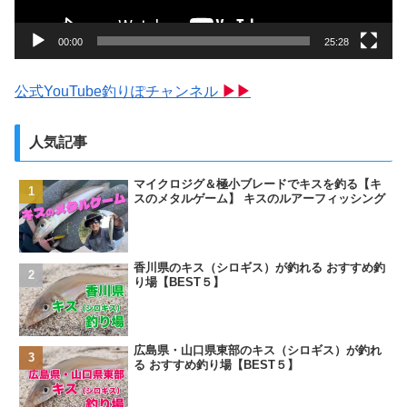
ー
00:00
25:28
公式YouTube釣りぽチャンネル
▶▶
人気記事
マイクロジグ＆極小ブレードでキスを釣る【キ
スのメタルゲーム】 キスのルアーフィッシング
香川県のキス（シロギス）が釣れる おすすめ釣
り場【BEST５】
広島県・山口県東部のキス（シロギス）が釣れ
る おすすめ釣り場【BEST５】