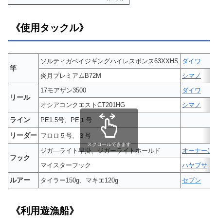
《使用タックル》
ソルティガベイジギングハイレスポンス63XXHS
ダイワ
竿
炎月プレミアムB72M
シマノ
17モアザン3500
ダイワ
リール
オシアコンクエストCT201HG
シマノ
ライン
PE1.5号、PE１号
リーダー
フロロ５号、３号
スクロールできます
ジガ―ライト早掛、ジガーライトホールド
オーナーば
フック
マイスターフック
ハヤブサ
ルアー
タイラー150g、マキエ120g
セブン
《利用遊漁船》