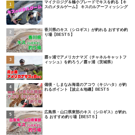
マイクロジグ＆極小ブレードでキスを釣る【キ
スのメタルゲーム】 キスのルアーフィッシング
香川県のキス（シロギス）が釣れる おすすめ釣
り場【BEST５】
霞ヶ浦でアメリカナマズ（チャネルキャットフ
ィッシュ）を釣ろう／霞ヶ浦（茨城県）
備後・しまなみ海道のアコウ（キジハタ）が釣
れるポイント【波止＆地磯】BEST５
広島県・山口県東部のキス（シロギス）が釣れ
る おすすめ釣り場【BEST５】