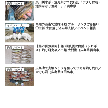
矢田川水系・湯舟川アユ釣行記「アタリ鮮明・
釣行リポート
瀬掛かかり連発！」／兵庫県
高知の漁港で清掃活動 ブルーサンタごみ拾い
イベント・大会・キャンペーン
◯主催 土佐落し込み婦人部／イベント報告
【第29回旅釣り】第3回真夏の白鱚（シロギ
釣行リポート
ス）釣り研究会／出船 大門港（広島県福山市）
広島湾で真鯛＆チヌを狙ってフカセ釣り釣行／
釣行リポート
やぐら岩（広島県江田島市）