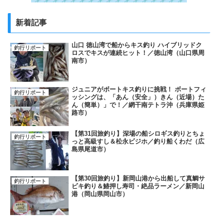
新着記事
山口 徳山湾で船からキス釣り ハイブリッドク
釣行リポート
ロスでキスが連続ヒット！／徳山湾（山口県周
南市）
ジュニアがボートキス釣りに挑戦！ ボートフィ
釣行リポート
ッシングは、「あん（安全」）きん（近場）た
ん（簡単）」で！／網干南テトラ沖（兵庫県姫
路市）
【第31回旅釣り】深場の船シロギス釣りとちょ
釣行リポート
っと高級すし＆松永ビジホ／釣り船くわだ（広
島県尾道市）
【第30回旅釣り】新岡山港から出船して真鯛サ
釣行リポート
ビキ釣り＆鰆押し寿司・絶品ラーメン／新岡山
港（岡山県岡山市）