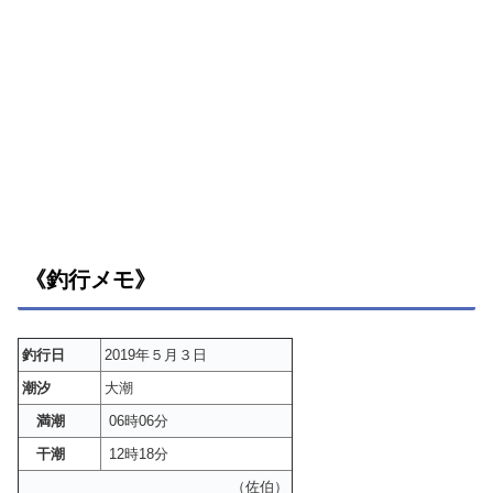
《釣行メモ》
釣行日
2019年５月３日
潮汐
大潮
満潮
06時06分
干潮
12時18分
（佐伯）