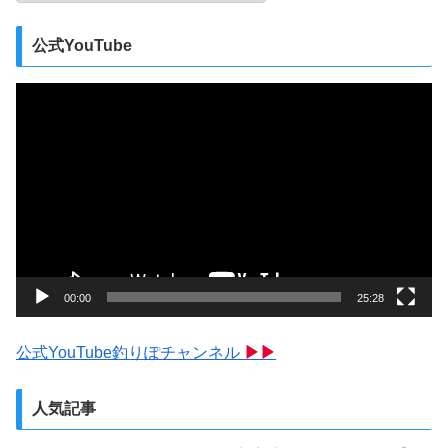
公式YouTube
動
画
プ
レ
ー
ヤ
ー
00:00
25:28
公式YouTube釣りぽチャンネル
▶▶
人気記事