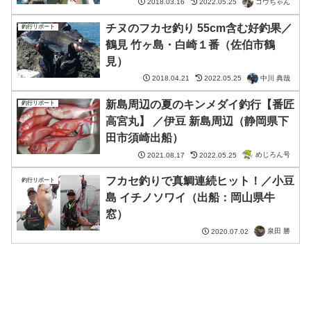
コウちゃん
2018.03.16
2022.05.25
チヌのフカセ釣り 55cm含む好釣果／
釣行リポート
鶴見 竹ヶ島・白崎１番（佐伯市鶴
見）
中川 典哉
2018.04.21
2022.05.25
新島周辺の夏のキンメダイ釣行【番匠
釣行リポート
高宮丸】 ／伊豆 新島周辺（静岡県下
田市須崎出船）
めじろん号
2021.08.17
2022.05.25
フカセ釣りで真鯛連続ヒット！／小豆
釣行リポート
島 イチノソワイ（出船：岡山県牛
窓）
泉田 勝
2020.07.02