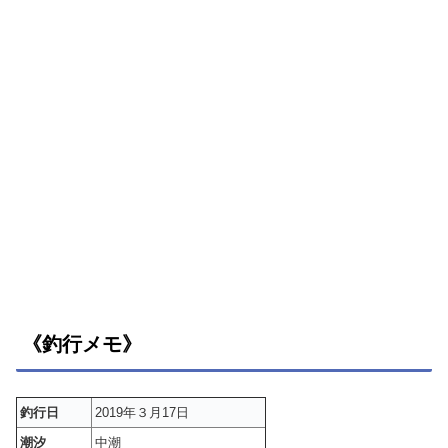
《釣行メモ》
釣行日
2019年３月17日
潮汐
中潮