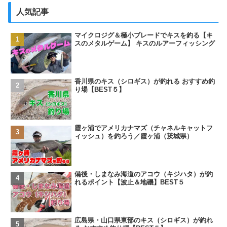
人気記事
マイクロジグ＆極小ブレードでキスを釣る【キ
スのメタルゲーム】 キスのルアーフィッシング
香川県のキス（シロギス）が釣れる おすすめ釣
り場【BEST５】
霞ヶ浦でアメリカナマズ（チャネルキャットフ
ィッシュ）を釣ろう／霞ヶ浦（茨城県）
備後・しまなみ海道のアコウ（キジハタ）が釣
れるポイント【波止＆地磯】BEST５
広島県・山口県東部のキス（シロギス）が釣れ