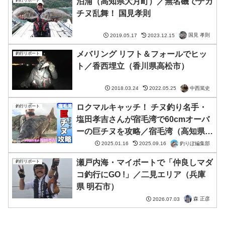
泊浦（高知県大月町）／無名磯でデカ
釣行リポート
チヌ乱舞！ 国見孝則
国見 孝則
2019.05.17
2023.12.15
メバリング リフト＆フォールでヒッ
釣行リポート
ト／香西埋立（香川県高松市）
中西篤史
2018.03.24
2022.05.25
ロクマルキャッチ！ チヌ釣り名手・
釣行リポート
塩田孝吉さんが宿毛湾で60cmオーバ
ーの巨チヌを攻略／宿毛湾（高知県宿
毛市）
釣りぽ編集部
2025.01.16
2025.09.16
瀬戸内海・マイボートで「仲良しマダ
釣行リポート
コ釣行にGO !」／二見エリア（兵庫
県 明石市）
森 正彦
2026.07.03