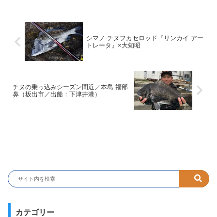
シマノ チヌフカセロッド『リンカイ アー
トレータ』×大知昭
チヌの乗っ込みシーズン間近／本島 福部
鼻（坂出市／出船：下津井港）
カテゴリー