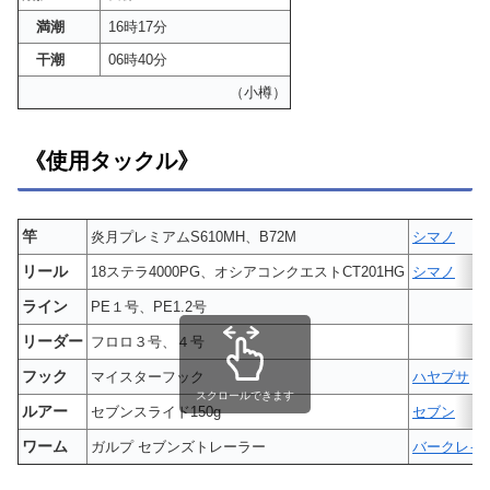
満潮
16時17分
干潮
06時40分
（小樽）
《使用タックル》
竿
炎月プレミアムS610MH、B72M
シマノ
リール
18ステラ4000PG、オシアコンクエストCT201HG
シマノ
ライン
PE１号、PE1.2号
リーダー
フロロ３号、４号
フック
マイスターフック
ハヤブサ
スクロールできます
ルアー
セブンスライド150g
セブン
ワーム
ガルプ セブンズトレーラー
バークレイ