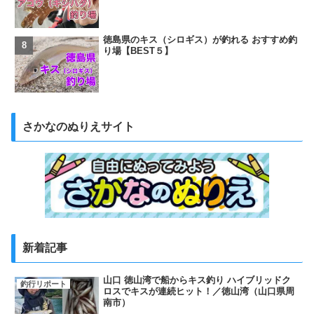
徳島県のキス（シロギス）が釣れる おすすめ釣
り場【BEST５】
さかなのぬりえサイト
新着記事
山口 徳山湾で船からキス釣り ハイブリッドク
釣行リポート
ロスでキスが連続ヒット！／徳山湾（山口県周
南市）