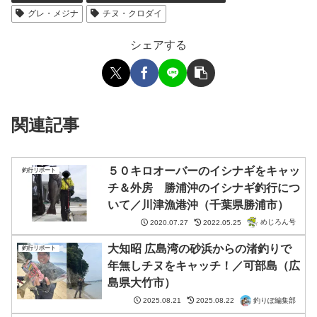
グレ・メジナ
チヌ・クロダイ
シェアする
関連記事
５０キロオーバーのイシナギをキャッ
釣行リポート
チ＆外房 勝浦沖のイシナギ釣行につ
いて／川津漁港沖（千葉県勝浦市）
めじろん号
2020.07.27
2022.05.25
大知昭 広島湾の砂浜からの渚釣りで
釣行リポート
年無しチヌをキャッチ！／可部島（広
島県大竹市）
釣りぽ編集部
2025.08.21
2025.08.22