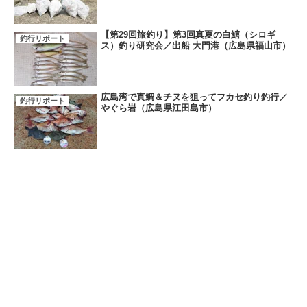
【第29回旅釣り】第3回真夏の白鱚（シロギ
釣行リポート
ス）釣り研究会／出船 大門港（広島県福山市）
広島湾で真鯛＆チヌを狙ってフカセ釣り釣行／
釣行リポート
やぐら岩（広島県江田島市）