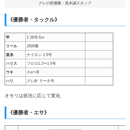
グレの部優勝・黒木誠スタッフ
《優勝者・タックル》
竿
1.25号-5ｍ
リール
2500番
道糸
ナイロン 1.5号
ハリス
フロロ1.2〜1.5号
ウキ
０α〜B
ハリ
グレ針 ５〜６号
オモリは状況に応じて変化
《優勝者・エサ》