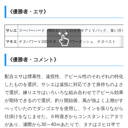
《優勝者・エサ》
サシエ
スーパーハード（BIG L）、くわせオキアミＶパック、食い渋
マキエ
チヌパワーＶ10白チヌ、チヌパワーダッシュ、チヌベスト
スクロールできます
《優勝者・コメント》
配合エサは煙幕性、遠投性、アピール性のそれぞれの特化
したものを選択。サシエは遠投に対応できて身持ちのよさ
で選択。練りエサはいろいろな組み合わせでアピール効果
が期待できるので選択。釣り開始後、風が強よく上潮がす
べっていたのでダンゴエサを使用し、ラインを張りながら
仕掛けをなじませた。６時過ぎからコンスタントにアタリ
があり、瀬際から30～40ｍあたりで、タナは２ヒロ半で