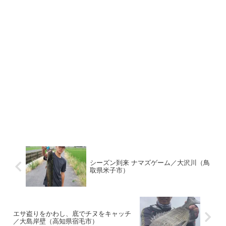
シーズン到来 ナマズゲーム／大沢川（鳥
取県米子市）
エサ盗りをかわし、底でチヌをキャッチ
／大島岸壁（高知県宿毛市）