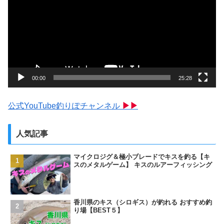
プ
レ
ー
ヤ
ー
00:00
25:28
公式YouTube釣りぽチャンネル
▶▶
人気記事
マイクロジグ＆極小ブレードでキスを釣る【キ
スのメタルゲーム】 キスのルアーフィッシング
香川県のキス（シロギス）が釣れる おすすめ釣
り場【BEST５】