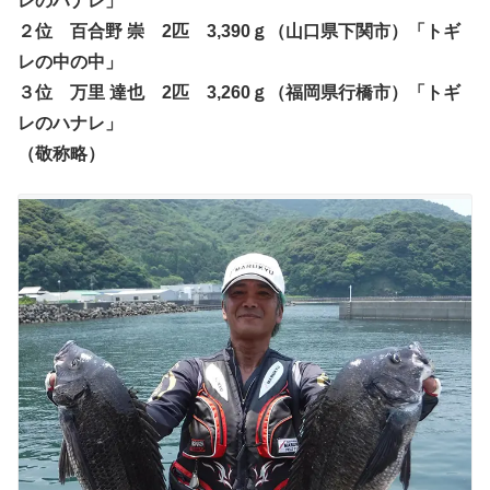
レのハナレ」
２位 百合野 崇 2匹 3,390ｇ（山口県下関市）「トギ
レの中の中」
３位 万里 達也 2匹 3,260ｇ（福岡県行橋市）「トギ
レのハナレ」
（敬称略）