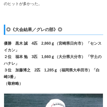
のヒットが多かった。
◎《大会結果／グレの部》◎
優勝 黒木 誠 4匹 2,860ｇ（宮崎県日向市） 「センス
イカン」
２位 福本 勉 3匹 1,660ｇ（大分県大分市） 「宇土の
ハナレ」
３位 加藤博之 2匹 1,285ｇ（福岡県大牟田市）「白
崎3番」
（敬称略）