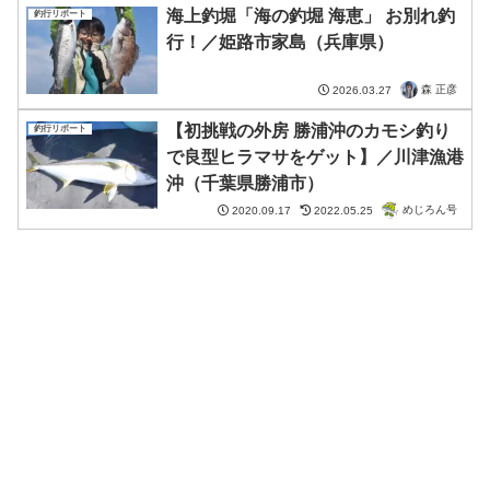
海上釣堀「海の釣堀 海恵」 お別れ釣
釣行リポート
行！／姫路市家島（兵庫県）
森 正彦
2026.03.27
【初挑戦の外房 勝浦沖のカモシ釣り
釣行リポート
で良型ヒラマサをゲット】／川津漁港
沖（千葉県勝浦市）
めじろん号
2020.09.17
2022.05.25