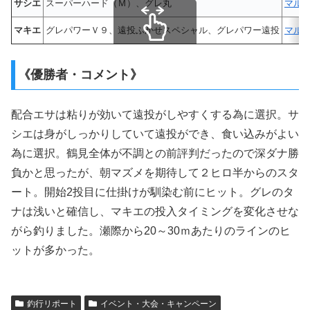
サシエ
スーパーハード（Ｍ）、グレ丸
マル
マキエ
グレパワーＶ９、遠投ふかせスペシャル、グレパワー遠投
マル
スクロールできます
《優勝者・コメント》
配合エサは粘りが効いて遠投がしやすくする為に選択。サ
シエは身がしっかりしていて遠投ができ、食い込みがよい
為に選択。鶴見全体が不調との前評判だったので深ダナ勝
負かと思ったが、朝マズメを期待して２ヒロ半からのスタ
ート。開始2投目に仕掛けが馴染む前にヒット。グレのタ
ナは浅いと確信し、マキエの投入タイミングを変化させな
がら釣りました。瀬際から20～30ｍあたりのラインのヒ
ットが多かった。
釣行リポート
イベント・大会・キャンペーン