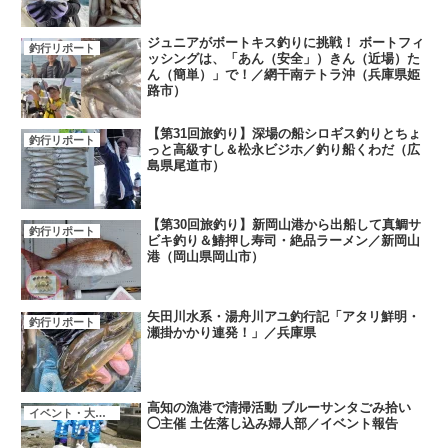
ジュニアがボートキス釣りに挑戦！ ボートフィ
釣行リポート
ッシングは、「あん（安全」）きん（近場）た
ん（簡単）」で！／網干南テトラ沖（兵庫県姫
路市）
【第31回旅釣り】深場の船シロギス釣りとちょ
釣行リポート
っと高級すし＆松永ビジホ／釣り船くわだ（広
島県尾道市）
【第30回旅釣り】新岡山港から出船して真鯛サ
釣行リポート
ビキ釣り＆鰆押し寿司・絶品ラーメン／新岡山
港（岡山県岡山市）
矢田川水系・湯舟川アユ釣行記「アタリ鮮明・
釣行リポート
瀬掛かかり連発！」／兵庫県
高知の漁港で清掃活動 ブルーサンタごみ拾い
イベント・大会・キャンペーン
◯主催 土佐落し込み婦人部／イベント報告