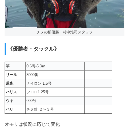
チヌの部優勝・村中浩司スタッフ
《優勝者・タックル》
竿
0.6号-5.3ｍ
リール
3000番
道糸
ナイロン 1.5号
ハリス
フロロ1.25号
ウキ
000号
ハリ
チヌ針 ２〜３号
オモリは状況に応じて変化