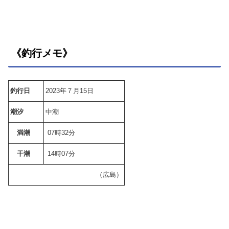
《釣行メモ》
釣行日
2023年７月15日
潮汐
中潮
満潮
07時32分
干潮
14時07分
（広島）