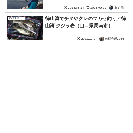
金子 新
2018.03.14
2022.05.25
徳山湾でチヌやグレのフカセ釣り／徳
釣行リポート
山湾 クジラ岩（山口県周南市）
釣研究所2056
2022.12.07