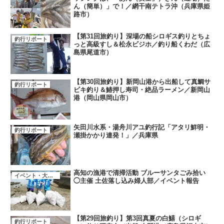
ん（簡単）」で！／網干南テトラ沖（兵庫県姫
路市）
【第31回旅釣り】深場の船シロギス釣りとちょ
釣行リポート
っと高級すし＆松永ビジホ／釣り船くわだ（広
島県尾道市）
【第30回旅釣り】新岡山港から出船して真鯛サ
釣行リポート
ビキ釣り＆鰆押し寿司・絶品ラーメン／新岡山
港（岡山県岡山市）
矢田川水系・湯舟川アユ釣行記「アタリ鮮明・
釣行リポート
瀬掛かかり連発！」／兵庫県
高知の漁港で清掃活動 ブルーサンタごみ拾い
イベント・大会・キャンペーン
◯主催 土佐落し込み婦人部／イベント報告
【第29回旅釣り】第3回真夏の白鱚（シロギ
釣行リポート