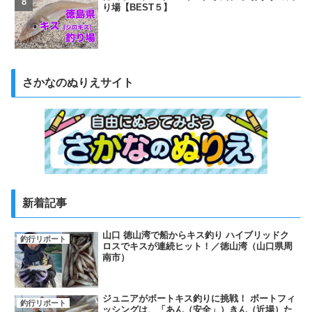
り場【BEST５】
さかなのぬりえサイト
新着記事
山口 徳山湾で船からキス釣り ハイブリッドク
釣行リポート
ロスでキスが連続ヒット！／徳山湾（山口県周
南市）
ジュニアがボートキス釣りに挑戦！ ボートフィ
釣行リポート
ッシングは、「あん（安全」）きん（近場）た