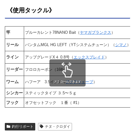
《使用タックル》
竿
ブルーカレント78NANO Bait（
ヤマガブランクス
）
リール
バンタムMGL HG LEFT（YTシステムチューン）（
シマノ
）
ライン
アップグレードX４ 0.8号（
エックスブレイド
）
リーダー
フロロカーボン（16lb）
ワーム
ハフーア 3.5インチ（
アクアウェーブ
）
スクロールできます
シンカー
スティックタイプ ３.5〜５ｇ
フック
オフセットフック １番（ #1）
釣行リポート
チヌ・クロダイ