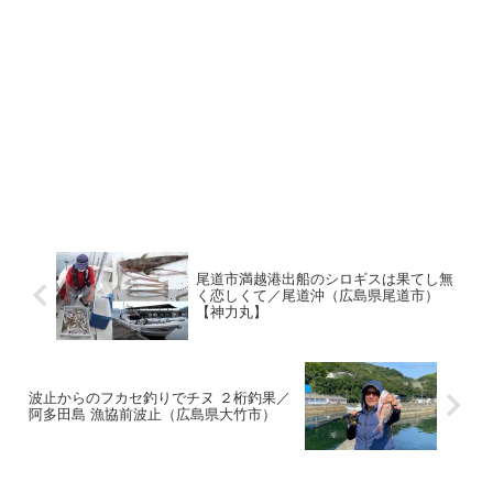
尾道市満越港出船のシロギスは果てし無
く恋しくて／尾道沖（広島県尾道市）
【神力丸】
波止からのフカセ釣りでチヌ ２桁釣果／
阿多田島 漁協前波止（広島県大竹市）