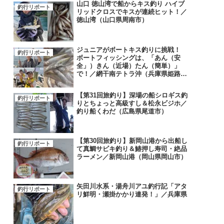
山口 徳山湾で船からキス釣り ハイブ
釣行リポート
リッドクロスでキスが連続ヒット！／
徳山湾（山口県周南市）
ジュニアがボートキス釣りに挑戦！
釣行リポート
ボートフィッシングは、「あん（安
全」）きん（近場）たん（簡単）」
で！／網干南テトラ沖（兵庫県姫路
市）
【第31回旅釣り】深場の船シロギス釣
釣行リポート
りとちょっと高級すし＆松永ビジホ／
釣り船くわだ（広島県尾道市）
【第30回旅釣り】新岡山港から出船し
釣行リポート
て真鯛サビキ釣り＆鰆押し寿司・絶品
ラーメン／新岡山港（岡山県岡山市）
矢田川水系・湯舟川アユ釣行記「アタ
釣行リポート
リ鮮明・瀬掛かかり連発！」／兵庫県