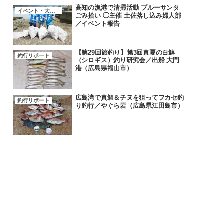
高知の漁港で清掃活動 ブルーサンタ
イベント・大会・キャンペーン
ごみ拾い ◯主催 土佐落し込み婦人部
／イベント報告
【第29回旅釣り】第3回真夏の白鱚
釣行リポート
（シロギス）釣り研究会／出船 大門
港（広島県福山市）
広島湾で真鯛＆チヌを狙ってフカセ釣
釣行リポート
り釣行／やぐら岩（広島県江田島市）