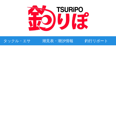
タックル・エサ
潮見表・潮汐情報
釣行リポート