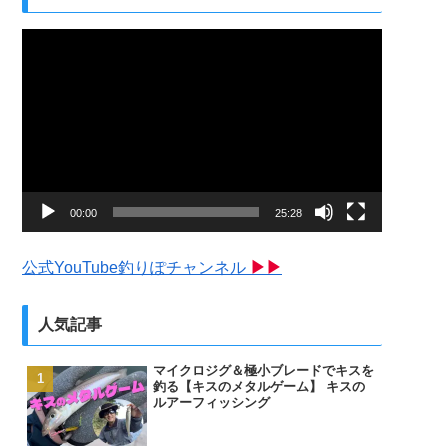
動
画
プ
レ
ー
ヤ
ー
00:00
25:28
公式YouTube釣りぽチャンネル
▶▶
人気記事
マイクロジグ＆極小ブレードでキスを
釣る【キスのメタルゲーム】 キスの
ルアーフィッシング