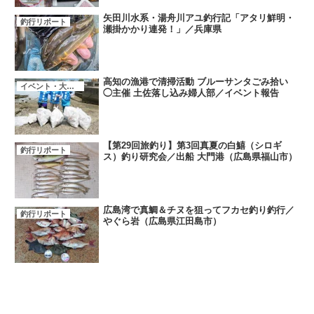
矢田川水系・湯舟川アユ釣行記「アタリ鮮明・
釣行リポート
瀬掛かかり連発！」／兵庫県
高知の漁港で清掃活動 ブルーサンタごみ拾い
イベント・大会・キャンペーン
◯主催 土佐落し込み婦人部／イベント報告
【第29回旅釣り】第3回真夏の白鱚（シロギ
釣行リポート
ス）釣り研究会／出船 大門港（広島県福山市）
広島湾で真鯛＆チヌを狙ってフカセ釣り釣行／
釣行リポート
やぐら岩（広島県江田島市）