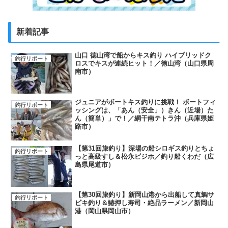
新着記事
山口 徳山湾で船からキス釣り ハイブリッドク
釣行リポート
ロスでキスが連続ヒット！／徳山湾（山口県周
南市）
ジュニアがボートキス釣りに挑戦！ ボートフィ
釣行リポート
ッシングは、「あん（安全」）きん（近場）た
ん（簡単）」で！／網干南テトラ沖（兵庫県姫
路市）
【第31回旅釣り】深場の船シロギス釣りとちょ
釣行リポート
っと高級すし＆松永ビジホ／釣り船くわだ（広
島県尾道市）
【第30回旅釣り】新岡山港から出船して真鯛サ
釣行リポート
ビキ釣り＆鰆押し寿司・絶品ラーメン／新岡山
港（岡山県岡山市）