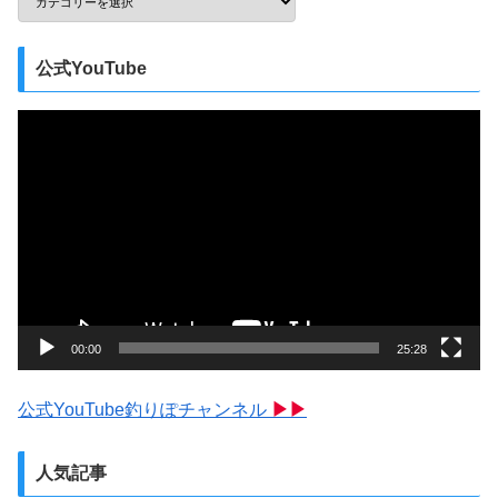
公式YouTube
動
画
プ
レ
ー
ヤ
ー
00:00
25:28
公式YouTube釣りぽチャンネル
▶▶
人気記事